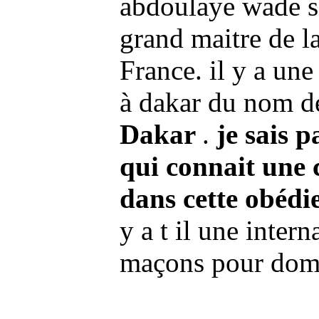
abdoulaye wade ser
grand maitre de l
France. il y a un
à dakar du nom d
Dakar
.
je sais 
qui connait une 
dans cette obédi
y a t il une intern
maçons pour domi