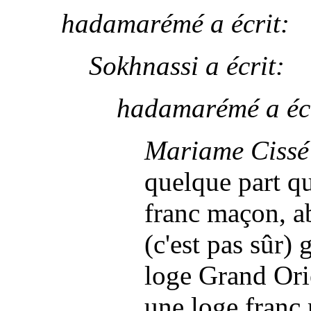
hadamarémé a écrit:
Sokhnassi a écrit:
hadamarémé a écr
Mariame Cissé 
quelque part q
franc maçon, a
(c'est pas sûr) 
loge Grand Orie
une loge franc