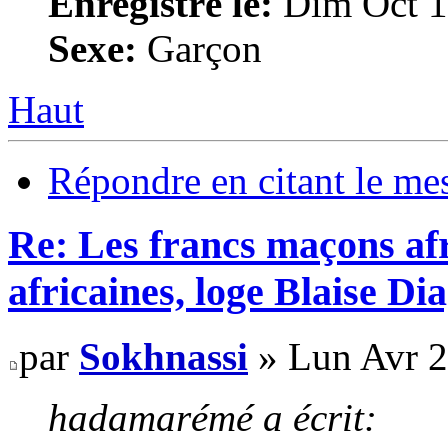
Enregistré le:
Dim Oct 1
Sexe:
Garçon
Haut
Répondre en citant le me
Re: Les francs maçons afr
africaines, loge Blaise D
par
Sokhnassi
» Lun Avr 2
hadamarémé a écrit: