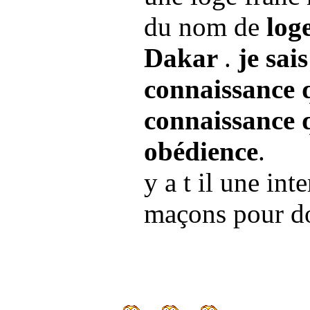
du nom de
loge
Dakar
.
je sai
connaissance 
connaissance q
obédience
.
y a t il une int
maçons pour d