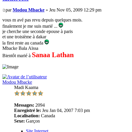
par
Modou Mbacke
» Jeu Nov 05, 2009 12:29 pm
vous m avé pas revu depuis quelques mois.
finalement je me suis marié ...
je cherche une seconde epouse à paris
et une troisième à dakar
la first reste au canada
Mbacke Bala Aïssa
Sanaa Lathan
Bientôt marié à
Modou Mbacke
Madi Kaama
Messages:
2094
Enregistré le:
Jeu Jan 04, 2007 7:03 pm
Localisation:
Canada
Sexe:
Garçon
Site Internet