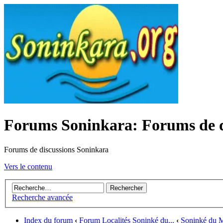
Forums Soninkara: Forums de d
Forums de discussions Soninkara
Vers le contenu
Recherche avancée
Index du forum
‹
Forum Localités Soninké du...
‹
Soninké du Ma