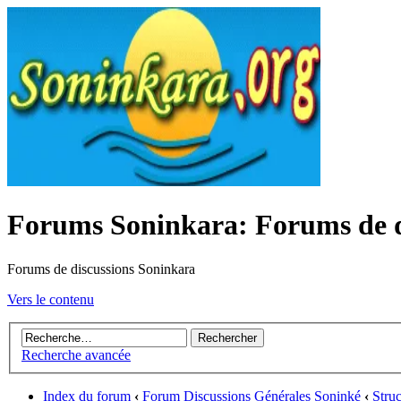
Forums Soninkara: Forums de d
Forums de discussions Soninkara
Vers le contenu
Recherche avancée
Index du forum
‹
Forum Discussions Générales Soninké
‹
Struc