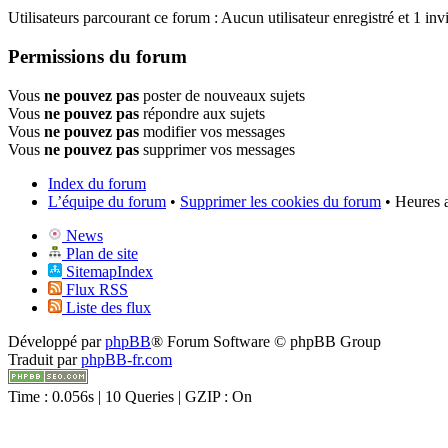
Utilisateurs parcourant ce forum : Aucun utilisateur enregistré et 1 invi
Permissions du forum
Vous
ne pouvez pas
poster de nouveaux sujets
Vous
ne pouvez pas
répondre aux sujets
Vous
ne pouvez pas
modifier vos messages
Vous
ne pouvez pas
supprimer vos messages
Index du forum
L’équipe du forum
•
Supprimer les cookies du forum
• Heures 
News
Plan de site
SitemapIndex
Flux RSS
Liste des flux
Développé par
phpBB
® Forum Software © phpBB Group
Traduit par
phpBB-fr.com
Time : 0.056s | 10 Queries | GZIP : On