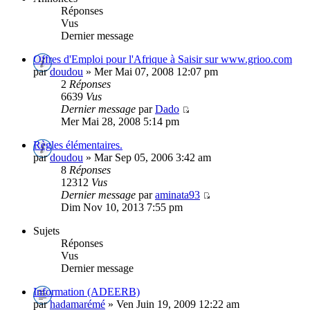
Réponses
Vus
Dernier message
Offres d'Emploi pour l'Afrique à Saisir sur www.grioo.com
par
doudou
» Mer Mai 07, 2008 12:07 pm
2
Réponses
6639
Vus
Dernier message
par
Dado
Mer Mai 28, 2008 5:14 pm
Règles élémentaires.
par
doudou
» Mar Sep 05, 2006 3:42 am
8
Réponses
12312
Vus
Dernier message
par
aminata93
Dim Nov 10, 2013 7:55 pm
Sujets
Réponses
Vus
Dernier message
Information (ADEERB)
par
hadamarémé
» Ven Juin 19, 2009 12:22 am