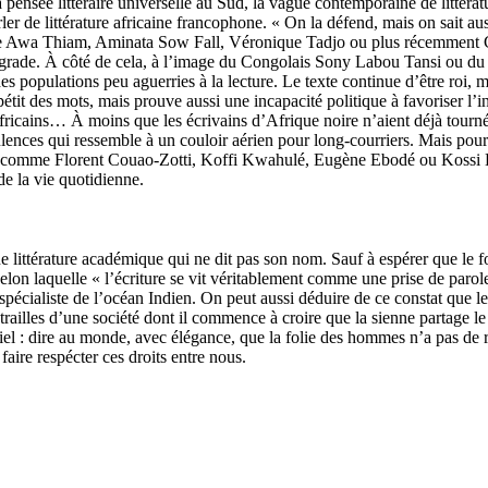
ensée littéraire universelle au Sud, la vague contemporaine de littératur
ler de littérature africaine francophone. « On la défend, mais on sait auss
 Awa Thiam, Aminata Sow Fall, Véronique Tadjo ou plus récemment Ca
 grade. À côté de cela, à l’image du Congolais Sony Labou Tansi ou du 
populations peu aguerries à la lecture. Le texte continue d’être roi, ma
étit des mots, mais prouve aussi une incapacité politique à favoriser l’i
africains… À moins que les écrivains d’Afrique noire n’aient déjà tourné
ulences qui ressemble à un couloir aérien pour long-courriers. Mais pour 
comme Florent Couao-Zotti, Koffi Kwahulé, Eugène Ebodé ou Kossi Efo
de la vie quotidienne.
r, une littérature académique qui ne dit pas son nom. Sauf à espérer que 
elon laquelle « l’écriture se vit véritablement comme une prise de parol
 spécialiste de l’océan Indien. On peut aussi déduire de ce constat que l
ntrailles d’une société dont il commence à croire que la sienne partage 
entiel : dire au monde, avec élégance, que la folie des hommes n’a pas de 
aire respécter ces droits entre nous.