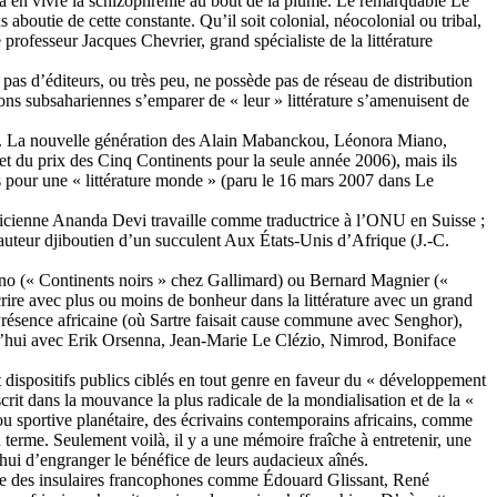
qu’à en vivre la schizophrénie au bout de la plume. Le remarquable Le
aboutie de cette constante. Qu’il soit colonial, néocolonial ou tribal,
e professeur Jacques Chevrier, grand spécialiste de la littérature
as d’éditeurs, ou très peu, ne possède pas de réseau de distribution
ions subsahariennes s’emparer de « leur » littérature s’amenuisent de
rd’hui. La nouvelle génération des Alain Mabanckou, Léonora Miano,
t du prix des Cinq Continents pour la seule année 2006), mais ils
ns pour une « littérature monde » (paru le 16 mars 2007 dans Le
ricienne Ananda Devi travaille comme traductrice à l’ONU en Suisse ;
uteur djiboutien d’un succulent Aux États-Unis d’Afrique (J.-C.
fano (« Continents noirs » chez Gallimard) ou Bernard Magnier («
scrire avec plus ou moins de bonheur dans la littérature avec un grand
on Présence africaine (où Sartre faisait cause commune avec Senghor),
urd’hui avec Erik Orsenna, Jean-Marie Le Clézio, Nimrod, Boniface
t dispositifs publics ciblés en tout genre en faveur du « développement
rit dans la mouvance la plus radicale de la mondialisation et de la «
ou sportive planétaire, des écrivains contemporains africains, comme
u terme. Seulement voilà, il y a une mémoire fraîche à entretenir, une
hui d’engranger le bénéfice de leurs audacieux aînés.
ce des insulaires francophones comme Édouard Glissant, René