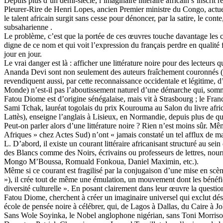
Depuis plus d’un demi-siècle, l’imaginaire littéraire africain s’inscri
Pleurer-Rire de Henri Lopes, ancien Premier ministre du Congo, actuel a
le talent africain surgit sans cesse pour dénoncer, par la satire, le con
subsaharienne .
Le problème, c’est que la portée de ces œuvres touche davantage les c
digne de ce nom et qui voit l’expression du français perdre en qualité
jour en jour.
Le vrai danger est là : afficher une littérature noire pour des lecteur
Ananda Devi sont non seulement des auteurs fraîchement couronnés (il
revendiquent aussi, par cette reconnaissance occidentale et légitime, 
Monde) n’est-il pas l’aboutissement naturel d’une démarche qui, somme 
Fatou Diome est d’origine sénégalaise, mais vit à Strasbourg ; le Fr
Sami Tchak, lauréat togolais du prix Kourouma au Salon du livre afri
Lattès), enseigne l’anglais à Lisieux, en Normandie, depuis plus de qu
Peut-on parler alors d’une littérature noire ? Rien n’est moins sûr. 
Afriques » chez Actes Sud) n’ont « jamais constaté un tel afflux de man
L. D’abord, il existe un courant littéraire africanisant structuré au se
des Blancs comme des Noirs, écrivains ou professeurs de lettres, nour
Mongo M’Boussa, Romuald Fonkoua, Daniel Maximin, etc.).
Même si ce courant est fragilisé par la conjugaison d’une mise en scène
»), il crée tout de même une émulation, un mouvement dont les bénéfici
diversité culturelle ». En posant clairement dans leur œuvre la quest
Fatou Diome, cherchent à créer un imaginaire universel qui exclut désor
école de pensée noire à célébrer, qui, de Lagos à Dallas, du Caire à 
Sans Wole Soyinka, le Nobel anglophone nigérian, sans Toni Morriso