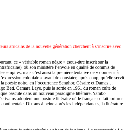
uteurs africains de la nouvelle génération cherchent à s’inscrire avec
ant, ce « véritable roman nègre » (sous-titre inscrit sur la
trafricaine), où son ministère l’envoie en qualité de commis de
es empires, mais c’est aussi la première tentative de « donner » à
’expression coloniale » avant de constater, après coup, qu’elle servit
de la poésie noire, en l’occurrence Senghor, Césaire et Damas…
ongo Beti, Camara Laye, puis la sortie en 1961 du roman culte de
rique bascule dans un nouveau paradigme littéraire. Yambo
ins adoptent une posture littéraire où le français se fait torturer
 continentale. Dix ans à peine après les indépendances, la littérature