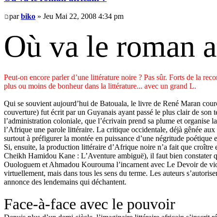
par
biko
» Jeu Mai 22, 2008 4:34 pm
Où va le roman a
Peut-on encore parler d’une littérature noire ? Pas sûr. Forts de la rec
plus ou moins de bonheur dans la littérature... avec un grand L.
Qui se souvient aujourd’hui de Batouala, le livre de René Maran couron
couverture) fut écrit par un Guyanais ayant passé le plus clair de so
l’administration coloniale, que l’écrivain prend sa plume et organise 
l’Afrique une parole littéraire. La critique occidentale, déjà gênée au
surtout à préfigurer la montée en puissance d’une négritude poétique 
Si, ensuite, la production littéraire d’Afrique noire n’a fait que cr
Cheikh Hamidou Kane : L’Aventure ambiguë), il faut bien constater q
Ouologuem et Ahmadou Kourouma l’incarnent avec Le Devoir de violence 
virtuellement, mais dans tous les sens du terme. Les auteurs s’autorisen
annonce des lendemains qui déchantent.
Face-à-face avec le pouvoir