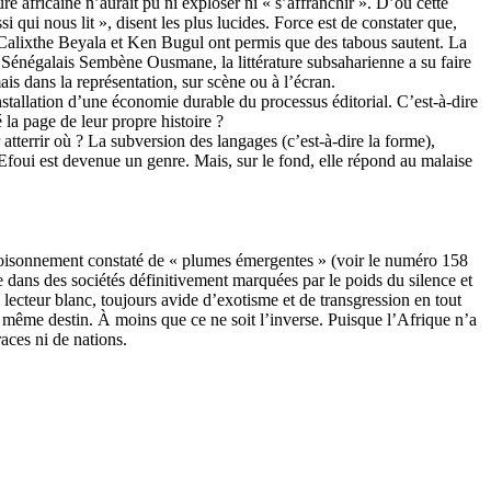
e africaine n’aurait pu ni exploser ni « s’affranchir ». D’où cette
i qui nous lit », disent les plus lucides. Force est de constater que,
lixthe Beyala et Ken Bugul ont permis que des tabous sautent. La
Sénégalais Sembène Ousmane, la littérature subsaharienne a su faire
is dans la représentation, sur scène ou à l’écran.
nstallation d’une économie durable du processus éditorial. C’est-à-dire
 la page de leur propre histoire ?
atterrir où ? La subversion des langages (c’est-à-dire la forme),
ui est devenue un genre. Mais, sur le fond, elle répond au malaise
le foisonnement constaté de « plumes émergentes » (voir le numéro 158
e dans des sociétés définitivement marquées par le poids du silence et
e lecteur blanc, toujours avide d’exotisme et de transgression en tout
le même destin. À moins que ce ne soit l’inverse. Puisque l’Afrique n’a
races ni de nations.