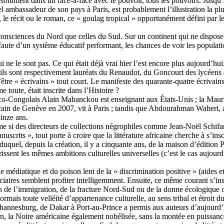
t résolument dans un face-à-face avec le pouvoir, tous les pouvoirs. Jus
mbassadeur de son pays à Paris, est probablement l’illustration la plus 
te, le récit ou le roman, ce « goulag tropical » opportunément défini par l
onsciences du Nord que celles du Sud. Sur un continent qui ne dispose p
 faute d’un système éducatif performant, les chances de voir les populat
s qui ne le sont pas. Ce qui était déjà vrai hier l’est encore plus aujou
s sont respectivement lauréats du Renaudot, du Goncourt des lycéens e
d’être « écrivains » tout court. Le manifeste des quarante-quatre écrivai
toute, était inscrite dans l’Histoire ?
anco-Congolais Alain Mabanckou est enseignant aux États-Unis ; la Mau
cain de Genève en 2007, vit à Paris ; tandis que Abdourahman Waberi, a
inze ans.
Même si des directeurs de collections négrophiles comme Jean-Noël Schi
uscrits », tout porte à croire que la littérature africaine cherche à s’in
in duquel, depuis la création, il y a cinquante ans, de la maison d’éditi
rissent les mêmes ambitions culturelles universelles (c’est le cas aujo
 médiatique et du poison lent de la « discrimination positive » (aides e
aires semblent profiter intelligemment. Ensuite, ce même courant s’insc
ion de l’immigration, de la fracture Nord-Sud ou de la donne écologique 
mais toute velléité d’appartenance culturelle, au sens tribal et étroit d
Johannesburg, de Dakar à Port-au-Prince a permis aux auteurs d’aujourd’
n, la Noire américaine également nobélisée, sans la montée en puissan