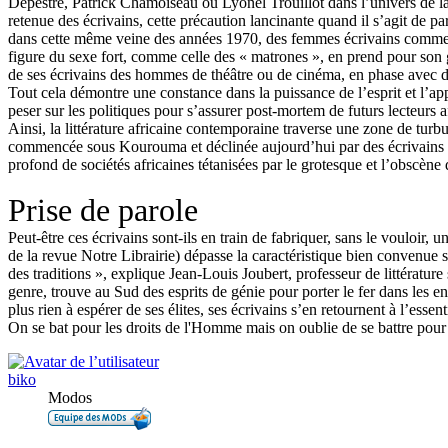
Depestre, Patrick Chamoiseau ou Lyonel Trouillot dans l’univers de la p
retenue des écrivains, cette précaution lancinante quand il s’agit de par
dans cette même veine des années 1970, des femmes écrivains comme
figure du sexe fort, comme celle des « matrones », en prend pour son
de ses écrivains des hommes de théâtre ou de cinéma, en phase avec des 
Tout cela démontre une constance dans la puissance de l’esprit et l’app
peser sur les politiques pour s’assurer post-mortem de futurs lecteurs 
Ainsi, la littérature africaine contemporaine traverse une zone de turb
commencée sous Kourouma et déclinée aujourd’hui par des écrivains 
profond de sociétés africaines tétanisées par le grotesque et l’obscène 
Prise de parole
Peut-être ces écrivains sont-ils en train de fabriquer, sans le vouloi
de la revue Notre Librairie) dépasse la caractéristique bien convenue s
des traditions », explique Jean-Louis Joubert, professeur de littérature
genre, trouve au Sud des esprits de génie pour porter le fer dans les e
plus rien à espérer de ses élites, ses écrivains s’en retournent à l’ess
On se bat pour les droits de l'Homme mais on oublie de se battre pour f
biko
Modos