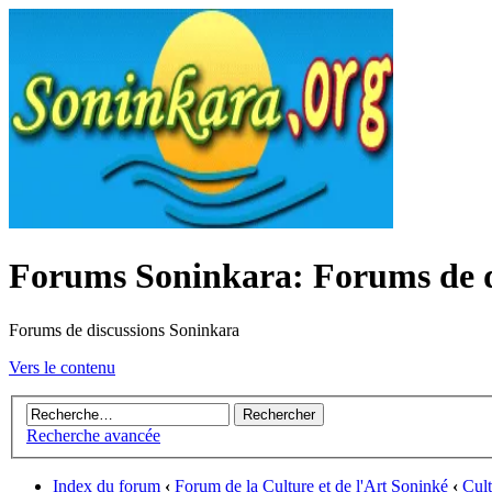
Forums Soninkara: Forums de d
Forums de discussions Soninkara
Vers le contenu
Recherche avancée
Index du forum
‹
Forum de la Culture et de l'Art Soninké
‹
Cult