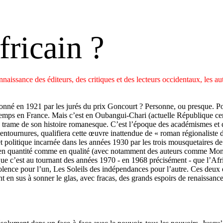
fricain ?
onnaissance des éditeurs, des critiques et des lecteurs occidentaux, les a
né en 1921 par les jurés du prix Goncourt ? Personne, ou presque. Pourt
n temps en France. Mais c’est en Oubangui-Chari (actuelle République cen
la trame de son histoire romanesque. C’est l’époque des académismes et d
x entournures, qualifiera cette œuvre inattendue de « roman régionaliste d
et politique incarnée dans les années 1930 par les trois mousquetaires 
oître en quantité comme en qualité (avec notamment des auteurs comme M
ue c’est au tournant des années 1970 - en 1968 précisément - que l’Af
pour l’un, Les Soleils des indépendances pour l’autre. Ces deux écriva
t en sus à sonner le glas, avec fracas, des grands espoirs de renaissance