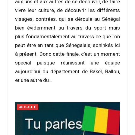
aux uns et aux autres de se découvrir, de faire
vivre leur culture, de découvrir les différents
visages, contrées, qui se déroule au Sénégal
bien évidemment au travers du sport mais
plus fondamentalement au travers ce que l’on
peut être en tant que Sénégalais, soninkés ici
à présent. Donc cette finale, c’est un moment
spécial puisque réunissant une équipe
aujourd’hui du département de Bakel, Ballou,
et une autre du…
ACTUALITÉ