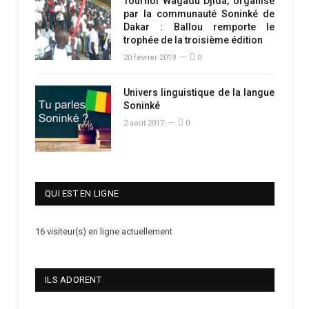
Tournoi Wagadu Djida, organisé
par la communauté Soninké de
Dakar : Ballou remporte le
trophée de la troisième édition
20 février 2019
0
Univers linguistique de la langue
Soninké
2 août 2017
0
QUI EST EN LIGNE
16 visiteur(s) en ligne actuellement
ILS ADORENT