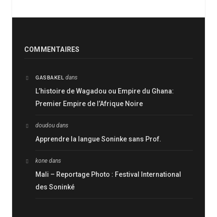
COMMENTAIRES
dans
GASBAKEL
L’histoire de Wagadou ou Empire du Ghana:
Premier Empire de l’Afrique Noire
doudou
dans
Apprendre la langue Soninke sans Prof.
kone
dans
Mali – Reportage Photo : Festival International
des Soninké