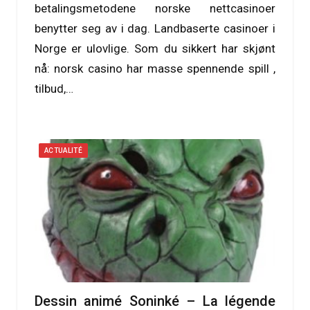
betalingsmetodene norske nettcasinoer
benytter seg av i dag. Landbaserte casinoer i
Norge er ulovlige. Som du sikkert har skjønt
nå: norsk casino har masse spennende spill ,
tilbud,…
ACTUALITÉ
Dessin animé Soninké – La légende