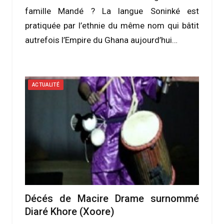
famille Mandé ? La langue Soninké est
pratiquée par l’ethnie du même nom qui bâtit
autrefois l’Empire du Ghana aujourd’hui…
ACTUALITÉ
Décés de Macire Drame surnommé
Diaré Khore (Xoore)