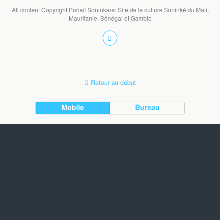
All content Copyright Portail Soninkara: Site de la culture Soninké du Mali,
Mauritanie, Sénégal et Gambie
Retour au début
Mobile
Bureau