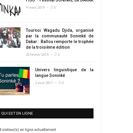
4 mars 2019
0
Tournoi Wagadu Djida, organisé
par la communauté Soninké de
Dakar : Ballou remporte le trophée
de la troisième édition
20 février 2019
0
Univers linguistique de la
langue Soninké
2 août 2017
0
QUI EST EN LIGNE
4 visiteur(s) en ligne actuellement