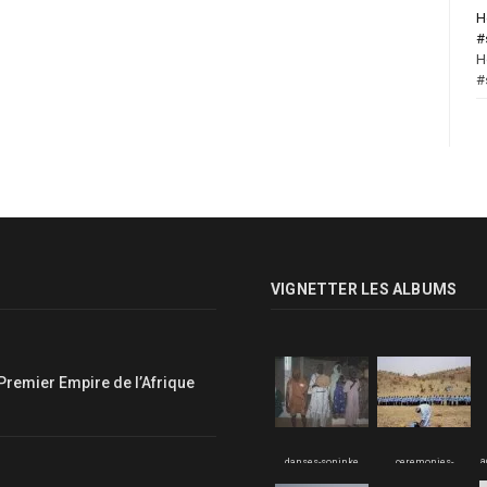
H
#
H
#
VIGNETTER LES ALBUMS
Premier Empire de l’Afrique
a
danses-soninke
ceremonies-