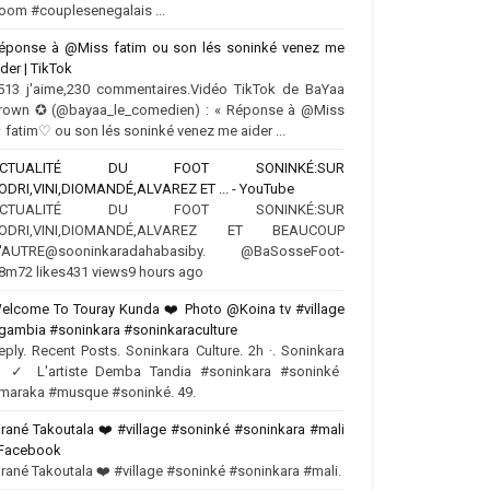
oom #couplesenegalais ...
éponse à @Miss fatim ou son lés soninké venez me
ider | TikTok
513 j'aime,230 commentaires.Vidéo TikTok de BaYaa
rown ✪ (@bayaa_le_comedien) : « Réponse à @Miss
 fatim♡ ou son lés soninké venez me aider ...
ACTUALITÉ DU FOOT SONINKÉ:SUR
ODRI,VINI,DIOMANDÉ,ALVAREZ ET ... - YouTube
ACTUALITÉ DU FOOT SONINKÉ:SUR
ODRI,VINI,DIOMANDÉ,ALVAREZ ET BEAUCOUP
'AUTRE‪@sooninkaradahabasiby‬. @BaSosseFoot-
8m72 likes431 views9 hours ago
elcome To Touray Kunda ❤️ Photo @Koina tv #village
gambia #soninkara #soninkaraculture
eply. Recent Posts. Soninkara Culture. 2h ·. Soninkara
♂️✓ L'artiste Demba Tandia #soninkara #soninké
maraka #musque #soninké. 49.
irané Takoutala ❤️‍ #village #soninké #soninkara #mali
 Facebook
irané Takoutala ❤️‍ #village #soninké #soninkara #mali.