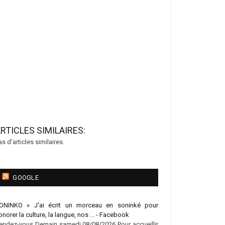
RTICLES SIMILAIRES:
as d'articles similaires.
GOOGLE
ONINKO » J'ai écrit un morceau en soninké pour
onorer la culture, la langue, nos ... - Facebook
endez-vous Demain samedi 08/08/2026 Pour accueillir