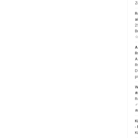
Z
R
a
2
B
☆
R
R
D
p
W
#
R
‍
#
K
-
K