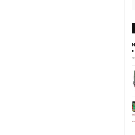
N
n
30