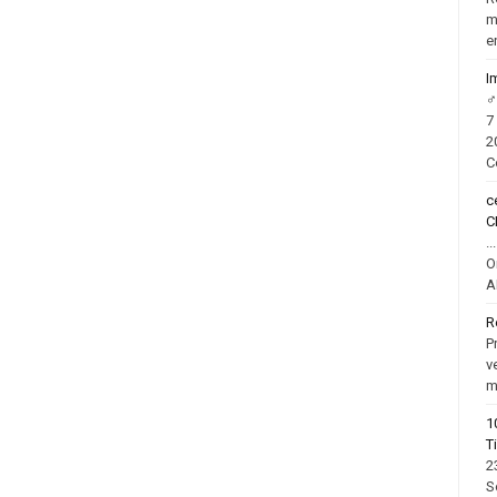
m
e
I
‍
7
2
C
c
C
.
O
A
R
P
v
m
1
T
2
S