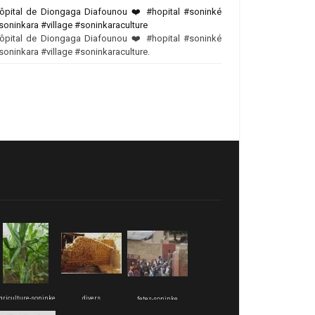
ôpital de Diongaga Diafounou ❤️‍ #hopital #soninké
soninkara #village #soninkaraculture
ôpital de Diongaga Diafounou ❤️‍ #hopital #soninké
soninkara #village #soninkaraculture.
griculture-soninke
divers
fetes-soninke