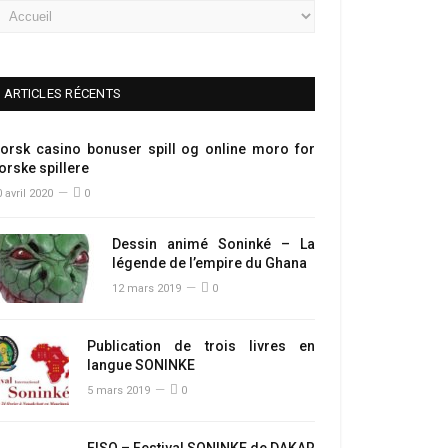
ARTICLES RÉCENTS
orsk casino bonuser spill og online moro for
orske spillere
 avril 2020
0
Dessin animé Soninké – La
légende de l’empire du Ghana
12 mars 2019
0
Publication de trois livres en
langue SONINKE
5 mars 2019
0
FISO – Festival SONINKE de DAKAR