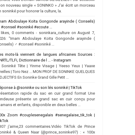
on nouveau single « SONINKO » J'ai écrit un morceau
n soninké pour honorer la culture, la.
mam Abdoulaye Koïta Gongonde arayinde ( Conseils)
♂️ #conseil #soninké #ecoute ...
 likes, 0 comments - soninkara_culture on August 7,
026: "Imam Abdoulaye Koïta Gongonde arayinde (
onseils) ‍♂️ #conseil #soninké ...
es mots-là viennent de langues africaines Sources :
NRTL/TLFi, Dictionnaire de l ... - Instagram
.. Soninké Tête | Yinme Visage | Yeeso Yeux | Yaaxe
reilles | Toro Nez ... MON PROF DE SONINKE QUELQUES
DJECTIFS En Soninke Grand Gille Petit ...
éponse à @soninke ou son lés soninké | TikTok
résentation rapide du sac en cuir grand format Une
endeuse présente un grand sac en cuir conçu pour
amans et enfants, disponible en deux belles ...
00x Zoom #couplesenegalais #senegalaise_tik_tok |
ikTok
307 j'aime,23 commentaires.Vidéo TikTok de Prince
oninké & Queen Naar (@prince_soninke97) : « 100x