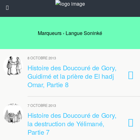
Marqueurs › Langue Soninké
8 OCTOBRE 2013
Histoire des Doucouré de Gory,
Guidimé et la prière de El hadj
Omar, Partie 8
7 OCTOBRE 2013
Histoire des Doucouré de Gory,
la destruction de Yélimané,
Partie 7