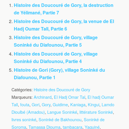
Histoire des Doucouré de Gory, la destruction
de Yélimané, Partie 7
Histoire des Doucouré de Gory, la venue de El
Hadj Oumar Tall, Partie 6
Histoire des Doucouré de Gory, village
Soninké du Diafounou, Partie 5
Histoire des Doucouré de Gory, village
Soninké du Diafounou, Partie 4
Histoire de Gori (Gory), village Soninké du
Diafounou, Partie 1
Catégories:
Histoire des Doucouré de Gory
Marqueurs:
Archinard
,
El Hadj Omar Tal
,
El hadj Oumar
Tall
,
fouta
,
Gori
,
Gory
,
Guidime
,
Kaniaga
,
Kingui
,
Lamdo
Dioulbé (Amadou)
,
Langue Soninké
,
littérature Soninké
,
livres soninké
,
Soninké de Bakhounou
,
Soninké de
Soroma
,
Tamassa Diouma
,
tambacara
,
Yaguiné
,