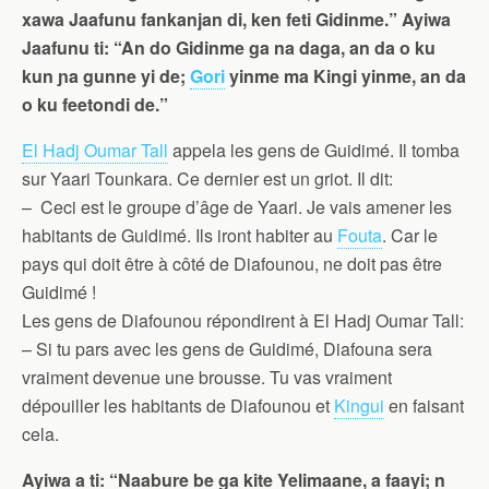
xawa Jaafunu fankanjan di, ken feti Gidinme.” Ayiwa
Jaafunu ti: “An do Gidinme ga na daga, an da o ku
kun ɲa gunne yi de;
Gori
yinme ma Kingi yinme, an da
o ku feetondi de.”
El Hadj Oumar Tall
appela les gens de Guidimé. Il tomba
sur Yaari Tounkara. Ce dernier est un griot. Il dit:
– Ceci est le groupe d’âge de Yaari. Je vais amener les
habitants de Guidimé. Ils iront habiter au
Fouta
. Car le
pays qui doit être à côté de Diafounou, ne doit pas être
Guidimé !
Les gens de Diafounou répondirent à El Hadj Oumar Tall:
– Si tu pars avec les gens de Guidimé, Diafouna sera
vraiment devenue une brousse. Tu vas vraiment
dépouiller les habitants de Diafounou et
Kingui
en faisant
cela.
Ayiwa a ti: “Naabure be ga kite Yelimaane, a faayi; n