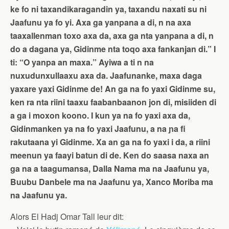
ke fo ni taxandikaragandin ya, taxandu naxati su ni
Jaafunu ya fo yi. Axa ga yanpana a di, n na axa
taaxallenman toxo axa da, axa ga nta yanpana a di, n
do a dagana ya, Gidinme nta toqo axa fankanjan di.” I
ti: “O yanpa an maxa.” Ayiwa a ti n na
nuxudunxullaaxu axa da. Jaafunanke, maxa daga
yaxare yaxi Gidinme de! An ga na fo yaxi Gidinme su,
ken ra nta riini taaxu faabanbaanon jon di, misiiden di
a ga i moxon koono. I kun ya na fo yaxi axa da,
Gidinmanken ya na fo yaxi Jaafunu, a na ɲa fi
rakutaana yi Gidinme. Xa an ga na fo yaxi i da, a riini
meenun ya faayi batun di de. Ken do saasa naxa an
ga na a taagumansa, Dalla Nama ma na Jaafunu ya,
Buubu Danbele ma na Jaafunu ya, Xanco Moriba ma
na Jaafunu ya.
Alors El Hadj Omar Tall leur dit: