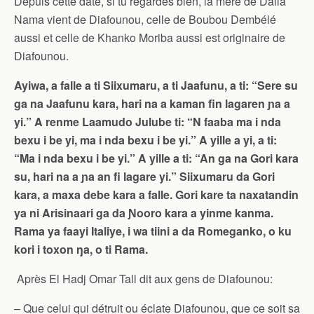
Depuis cette date, si tu regardes bien, la mère de Dalla
Nama vient de Diafounou, celle de Boubou Dembélé
aussi et celle de Khanko Moriba aussi est originaire de
Diafounou.
Ayiwa, a falle a ti Siixumaru, a ti Jaafunu, a ti: “Sere su
ga na Jaafunu kara, hari na a kaman fin lagaren ɲa a
yi.” A renme Laamudo Julube ti: “N faaba ma i nda
bexu i be yi, ma i nda bexu i be yi.” A yille a yi, a ti:
“Ma i nda bexu i be yi.” A yille a ti: “An ga na Gori kara
su, hari na a ɲa an fi lagare yi.” Siixumaru da Gori
kara, a maxa debe kara a falle. Gori kare ta naxatandin
ya ni Arisinaari ga da Ɲooro kara a yinme kanma.
Rama ya faayi Italiye, i wa tiini a da Romeganko, o ku
kori i toxon ŋa, o ti Rama.
Après El Hadj Omar Tall dit aux gens de Diafounou:
– Que celui qui détruit ou éclate Diafounou, que ce soit sa