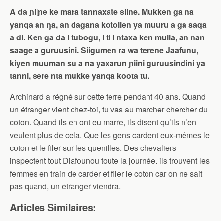
A da ɲiiɲe ke mara tannaxate siine. Mukken ga na
yanqa an ŋa, an dagana kotollen ya muuru a ga saqa
a di. Ken ga da i tubogu, i ti i ntaxa ken mulla, an nan
saage a guruusini. Siigumen ra wa terene Jaafunu,
kiyen muuman su a na yaxarun ɲiini guruusindini ya
tanni, sere nta mukke yanqa koota tu.
Archinard a régné sur cette terre pendant 40 ans. Quand
un étranger vient chez-toi, tu vas au marcher chercher du
coton. Quand ils en ont eu marre, ils disent qu’ils n’en
veulent plus de cela. Que les gens cardent eux-mêmes le
coton et le filer sur les quenilles. Des chevaliers
inspectent tout Diafounou toute la journée. ils trouvent les
femmes en train de carder et filer le coton car on ne sait
pas quand, un étranger viendra.
Articles Similaires: