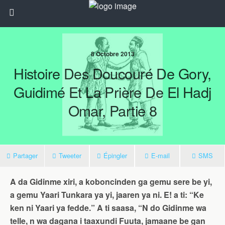
8 Octobre 2013
Histoire Des Doucouré De Gory,
Guidimé Et La Prière De El Hadj
Omar, Partie 8
Partager
Tweeter
Épingler
E-mail
SMS
A da Gidinme xiri, a koboncinden ga gemu sere be yi,
a gemu Yaari Tunkara ya yi, jaaren ya ni. E! a ti: “Ke
ken ni Yaari ya fedde.” A ti saasa, “N do Gidinme wa
telle, n wa dagana i taaxundi Fuuta, jamaane be gan