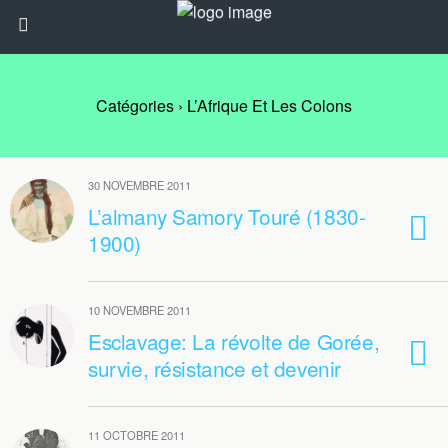
Catégories ›
L’Afrique Et Les Colons
30 NOVEMBRE 2011
L’almany Samory Touré (1830-
1900)
10 NOVEMBRE 2011
Esclavage: La révolte de Gorée,
survie, résistance et devenir
11 OCTOBRE 2011