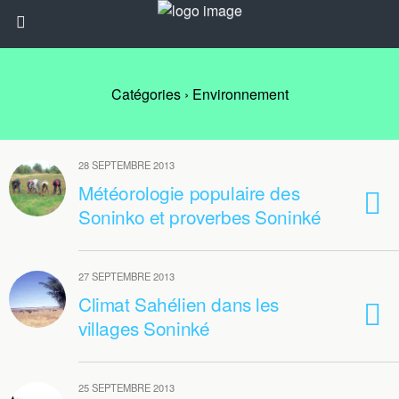
Catégories ›
Environnement
28 SEPTEMBRE 2013
Météorologie populaire des
Soninko et proverbes Soninké
27 SEPTEMBRE 2013
Climat Sahélien dans les
villages Soninké
25 SEPTEMBRE 2013