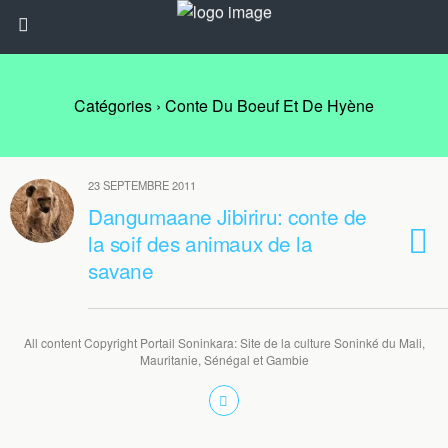
Catégories ›
Conte Du Boeuf Et De Hyène
23 SEPTEMBRE 2011
Dangumaane Jibiriru: conte de
la soif des animaux de la
savane
All content Copyright Portail Soninkara: Site de la culture Soninké du Mali,
Mauritanie, Sénégal et Gambie