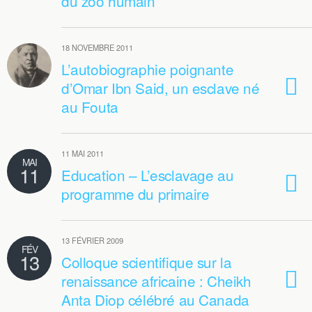
du zoo humain
18 NOVEMBRE 2011
L’autobiographie poignante
d’Omar Ibn Said, un esclave né
au Fouta
11 MAI 2011
MAI
11
Education – L’esclavage au
programme du primaire
13 FÉVRIER 2009
FÉV
13
Colloque scientifique sur la
renaissance africaine : Cheikh
Anta Diop célébré au Canada