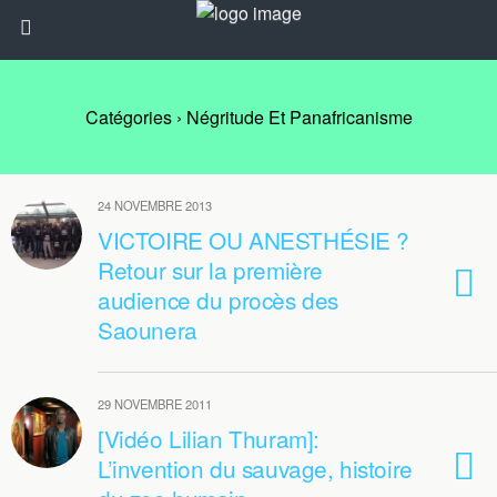
Catégories ›
Négritude Et Panafricanisme
24 NOVEMBRE 2013
VICTOIRE OU ANESTHÉSIE ?
Retour sur la première
audience du procès des
Saounera
29 NOVEMBRE 2011
[Vidéo Lilian Thuram]:
L’invention du sauvage, histoire