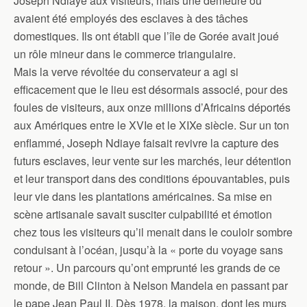
Joseph Ndiaye aux visiteurs, mais une demeure où
avaient été employés des esclaves à des tâches
domestiques. Ils ont établi que l’île de Gorée avait joué
un rôle mineur dans le commerce triangulaire.
Mais la verve révoltée du conservateur a agi si
efficacement que le lieu est désormais associé, pour des
foules de visiteurs, aux onze millions d’Africains déportés
aux Amériques entre le XVIe et le XIXe siècle. Sur un ton
enflammé, Joseph Ndiaye faisait revivre la capture des
futurs esclaves, leur vente sur les marchés, leur détention
et leur transport dans des conditions épouvantables, puis
leur vie dans les plantations américaines. Sa mise en
scène artisanale savait susciter culpabilité et émotion
chez tous les visiteurs qu’il menait dans le couloir sombre
conduisant à l’océan, jusqu’à la « porte du voyage sans
retour ». Un parcours qu’ont emprunté les grands de ce
monde, de Bill Clinton à Nelson Mandela en passant par
le pape Jean Paul II. Dès 1978, la maison, dont les murs