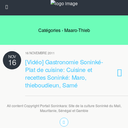
Catégories ›
Maaro-Thieb
16 NOVEMBRE 2011
NOV
16
[Vidéo] Gastronomie Soninké-
Plat de cuisine: Cuisine et
recettes Soninké: Maro,
thieboudieun, Samé
All content Copyright Portail Soninkara: Site de la culture Soninké du Mali,
Mauritanie, Sénégal et Gambie