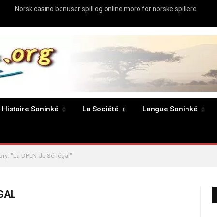
Norsk casino bonuser spill og online moro for norske spillere
Histoire Soninké
La Société
Langue Soninké
ory: "La DPLN du Sénégal"
GAL