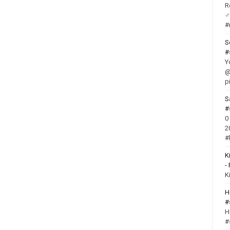
R
‍
#
S
#
Y
@
p
S
#
0
2
#
K
-
K
H
#
H
#