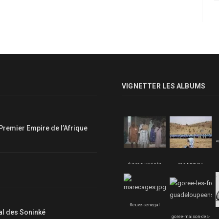
VIGNETTER LES ALBUMS
Premier Empire de l’Afrique
a
danses-soninke
ceremonies-
soninke
fleuve-senegal
nal des Soninké
goree-maison-des-