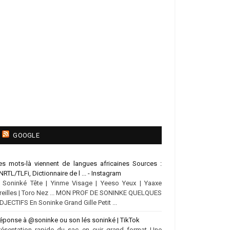
GOOGLE
es mots-là viennent de langues africaines Sources :
NRTL/TLFi, Dictionnaire de l ... - Instagram
.. Soninké Tête | Yinme Visage | Yeeso Yeux | Yaaxe
reilles | Toro Nez ... MON PROF DE SONINKE QUELQUES
DJECTIFS En Soninke Grand Gille Petit ...
éponse à @soninke ou son lés soninké | TikTok
résentation rapide du sac en cuir grand format Une