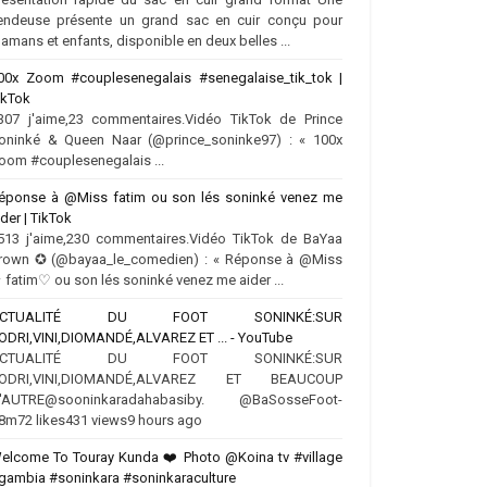
endeuse présente un grand sac en cuir conçu pour
amans et enfants, disponible en deux belles ...
00x Zoom #couplesenegalais #senegalaise_tik_tok |
ikTok
307 j'aime,23 commentaires.Vidéo TikTok de Prince
oninké & Queen Naar (@prince_soninke97) : « 100x
oom #couplesenegalais ...
éponse à @Miss fatim ou son lés soninké venez me
ider | TikTok
513 j'aime,230 commentaires.Vidéo TikTok de BaYaa
rown ✪ (@bayaa_le_comedien) : « Réponse à @Miss
 fatim♡ ou son lés soninké venez me aider ...
ACTUALITÉ DU FOOT SONINKÉ:SUR
ODRI,VINI,DIOMANDÉ,ALVAREZ ET ... - YouTube
ACTUALITÉ DU FOOT SONINKÉ:SUR
ODRI,VINI,DIOMANDÉ,ALVAREZ ET BEAUCOUP
'AUTRE‪@sooninkaradahabasiby‬. @BaSosseFoot-
8m72 likes431 views9 hours ago
elcome To Touray Kunda ❤️ Photo @Koina tv #village
gambia #soninkara #soninkaraculture