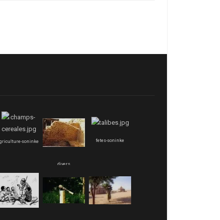
fetes-soninke
griculture-soninke
divers