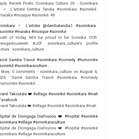
eply. Recent Posts. Soninkara Culture. 2h ·. Soninkara
♂️✓ L'artiste Demba Tandia #soninkara #soninké
maraka #musque #soninké. 49.
oninkara ‍♂️ L'artiste @dembatandia1 #soninkara
soninké #maraka #musque #soninké
outh of today, let's be proud to be Soninke. OCR.
wagadouxeeeri AJSF. soninkara_culture's profile
icture · soninkara_culture.
acré Samba Traoré #soninkara #comedy #humoriste
soninké #soninkaraculture ...
 likes, 0 comments - soninkara_culture on August 6,
026: "Sacré Samba Traoré #soninkara #comedy
humoriste #soninké ...
irané Takoutala ❤️‍ #village #soninké #soninkara #mali
 Facebook
irané Takoutala ❤️‍ #village #soninké #soninkara #mali.
ôpital de Diongaga Diafounou ❤️‍ #hopital #soninké
soninkara #village #soninkaraculture
ôpital de Diongaga Diafounou ❤️‍ #hopital #soninké
soninkara #village #soninkaraculture.