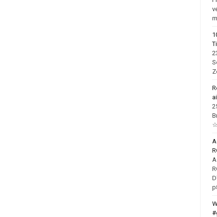
v
m
1
T
2
S
Z
R
a
2
B
☆
R
R
D
p
W
#