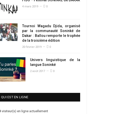
4 mars 2019
0
Tournoi Wagadu Djida, organisé
par la communauté Soninké de
Dakar : Ballou remporte le trophée
de la troisième édition
20 février 2019
0
Univers linguistique de la
langue Soninké
2 août 2017
0
QUI EST EN LIGNE
4 visiteur(s) en ligne actuellement