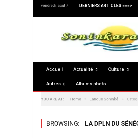
DERNIERS ARTICLES ===>
vendredi, août 7
Accueil
Actualité
Culture
Autres
Albums photo
»
»
Home
Langue Soninké
Categ
YOU ARE AT:
BROWSING:
LA DPLN DU SÉNÉ