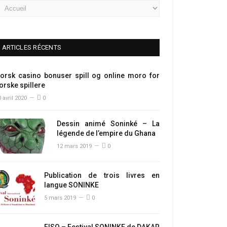
ARTICLES RÉCENTS
orsk casino bonuser spill og online moro for
orske spillere
 avril 2020
0
Dessin animé Soninké – La
légende de l’empire du Ghana
12 mars 2019
0
Publication de trois livres en
langue SONINKE
5 mars 2019
0
FISO – Festival SONINKE de DAKAR