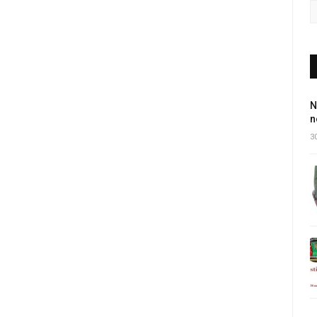
N
n
30