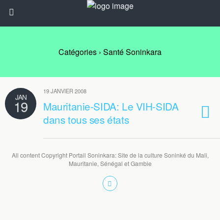
Catégories ›
Santé Soninkara
19 JANVIER 2008
JAN
19
Mauritanie-SIDA: Le VIH-SIDA
dans tous ses états
All content Copyright Portail Soninkara: Site de la culture Soninké du Mali,
Mauritanie, Sénégal et Gambie