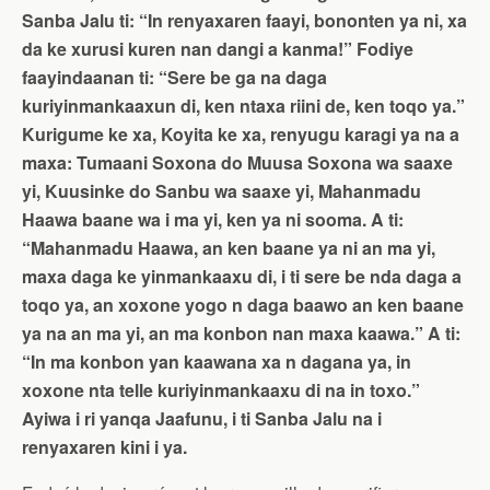
Sanba Jalu ti: “In renyaxaren faayi, bononten ya ni, xa
da ke xurusi kuren nan dangi a kanma!” Fodiye
faayindaanan ti: “Sere be ga na daga
kuriyinmankaaxun di, ken ntaxa riini de, ken toqo ya.”
Kurigume ke xa, Koyita ke xa, renyugu karagi ya na a
maxa: Tumaani Soxona do Muusa Soxona wa saaxe
yi, Kuusinke do Sanbu wa saaxe yi, Mahanmadu
Haawa baane wa i ma yi, ken ya ni sooma. A ti:
“Mahanmadu Haawa, an ken baane ya ni an ma yi,
maxa daga ke yinmankaaxu di, i ti sere be nda daga a
toqo ya, an xoxone yogo n daga baawo an ken baane
ya na an ma yi, an ma konbon nan maxa kaawa.” A ti:
“In ma konbon yan kaawana xa n dagana ya, in
xoxone nta telle kuriyinmankaaxu di na in toxo.”
Ayiwa i ri yanqa Jaafunu, i ti Sanba Jalu na i
renyaxaren kini i ya.