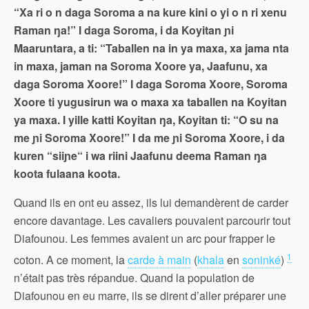
“Xa ri o n daga Soroma a na kure kini o yi o n ri xenu
Raman ŋa!” I daga Soroma, i da Koyitan ɲi
Maaruntara, a ti: “Taballen na in ya maxa, xa jama nta
in maxa, jaman na Soroma Xoore ya, Jaafunu, xa
daga Soroma Xoore!” I daga Soroma Xoore, Soroma
Xoore ti yugusirun wa o maxa xa taballen na Koyitan
ya maxa. I yille katti Koyitan ŋa, Koyitan ti: “O su na
me ɲi Soroma Xoore!” I da me ɲi Soroma Xoore, i da
kuren “siiɲe“ i wa riini Jaafunu deema Raman ŋa
koota fulaana koota.
Quand ils en ont eu assez, ils lui demandèrent de carder
encore davantage. Les cavaliers pouvaient parcourir tout
Diafounou. Les femmes avaient un arc pour frapper le
1
coton. A ce moment, la
carde à main
(
khala
en
soninké
)
n’était pas très répandue. Quand la population de
Diafounou en eu marre, ils se dirent d’aller préparer une