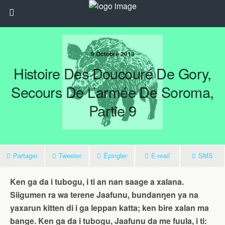
9 Octobre 2013
Histoire Des Doucouré De Gory,
Secours De L’armée De Soroma,
Partie 9
Partager
Tweeter
Épingler
E-mail
SMS
Ken ga da i tubogu, i ti an nan saage a xalana.
Siigumen ra wa terene Jaafunu, bundanŋen ya na
yaxarun kitten di i ga leppan katta; ken bire xalan ma
bange. Ken ga da i tubogu, Jaafunu da me fuula, i ti: