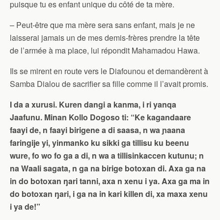
puisque tu es enfant unique du côté de ta mère.
– Peut-être que ma mère sera sans enfant, mais je ne
laisserai jamais un de mes demis-frères prendre la tête
de l’armée à ma place, lui répondit Mahamadou Hawa.
Ils se mirent en route vers le Diafounou et demandèrent à
Samba Dialou de sacrifier sa fille comme il l’avait promis.
I da a xurusi. Kuren dangi a kanma, i ri yanqa
Jaafunu. Minan Kollo Dogoso ti: “Ke kagandaare
faayi de, n faayi birigene a di saasa, n wa ɲaana
faringije yi, yinmanko ku sikki ga tillisu ku beenu
wure, fo wo fo ga a di, n wa a tillisinkaccen kutunu; n
na Waali sagata, n ga na birige botoxan di. Axa ga na
in do botoxan ŋari tanni, axa n xenu i ya. Axa ga ma in
do botoxan ŋari, i ga na in kari killen di, xa maxa xenu
i ya de!”