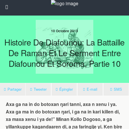
10 Octobre 2013
Histoire De Diafounou: La Battaille
De Raman Et Le Serment Entre
Diafounou Et Soroma, Partie 10
Partager
Tweeter
Épingler
E-mail
SMS
Axa ga na in do botoxan ŋari tanni, axa n xenu i ya.
Axa ga ma in do botoxan ŋari, i ga na in kari killen di,
xa maxa xenu i ya de!” Minan Kollo Dogoso, a ga
yillankuppe kagandaaren di, a ɲa faringije yi. Ken bire