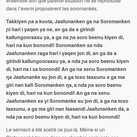
ensemble afin que pareille situation ne se reproduise
dans l’avenir proposèrent les soromankés.
Takkiyen ɲa a koota, Jaafunanken ga na Soromanken
ɲi hari i yaqen ya ne, an ga da a girindi
kallungooraaxu ya, a ga na ɲa soro beenu kiyen di,
hari na kun bonondi! Soromanken xa nda
Jaafunanken raga hari i yaqen jon di, an ga da a
girindi kallungooraaxu ya, a nda ɲa soro beenu kiyen
di, hari na i xa bonondi! An ga na xenu Soromanken
ŋa Jaafunanke su jon di, a ga toxo taaxunu a ga ma
giri nan kafi Soromanken ŋa, a nda ɲa soro beenu
kiyen di, hari na kun bonondi! An ga na xenu
Jaafunanken xa yi Soromanke su jon di, a ga na toxo
taaxunu, a ga ma giri nan faasandi Jaafunanken da, a
nda ɲa soro beenu kiyen di, hari na kun bonondi!
Le serment a été scellé ce jour-là. Même si un