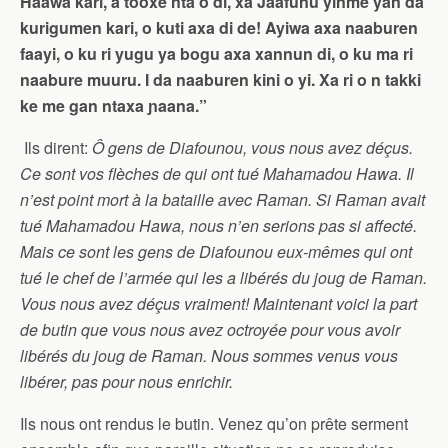
Haawa kari, a tooxe nta o di, xa Jaafunu yinme yan da
kurigumen kari, o kuti axa di de! Ayiwa axa naaburen
faayi, o ku ri yugu ya bogu axa xannun di, o ku ma ri
naabure muuru. I da naaburen kini o yi. Xa ri o n takki
ke me gan ntaxa ɲaana.”
Ils dirent:
Ô gens de Diafounou, vous nous avez déçus.
Ce sont vos flèches de qui ont tué Mahamadou Hawa. Il
n’est point mort à la bataille avec Raman. Si Raman avait
tué Mahamadou Hawa, nous n’en serions pas si affecté.
Mais ce sont les gens de Diafounou eux-mêmes qui ont
tué le chef de l’armée qui les a libérés du joug de Raman.
Vous nous avez déçus vraiment! Maintenant voici la part
de butin que vous nous avez octroyée pour vous avoir
libérés du joug de Raman. Nous sommes venus vous
libérer, pas pour nous enrichir.
Ils nous ont rendus le butin. Venez qu’on prête serment