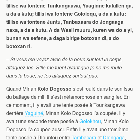
tillise wa tontene Tunkangaawa, Yaaginne kafallen ŋa,
a da a kutu; tillisi wa tontene Gololoqu, a da a kutu;
tillise wa tontene Juntu, Tanbaxaara do Jongaaga
naxa, a da a kutu. A da Waali muuru, kuren wa do a yi,
bunan wa sefene, a daga birige botoxan di, a do
botoxan ri.
–
Si vous me voyez avec de la boue sur tout le corps,
attaquez-les. S’ils me tuent avant que je ne me roule
dans la boue, ne les attaquez surtout pas.
Quand Minan
Kolo Dogosso
s’est roulé dans le son issu
du battage de mil, il s’est métamorphosé en sanglier. En
ce moment, il y avait une tente posée à Tounkangawa
derrière
Yaguiné
, Minan Kolo Dogosso l’a coupée. Il y
avait une seconde tente posée à
Golokhou
, Minan Kolo
Dogosso l’a coupée aussi.
Enfin Il y avait une troisième
tente posée à Diountou entre
Tambacara
et
Diongaga
,