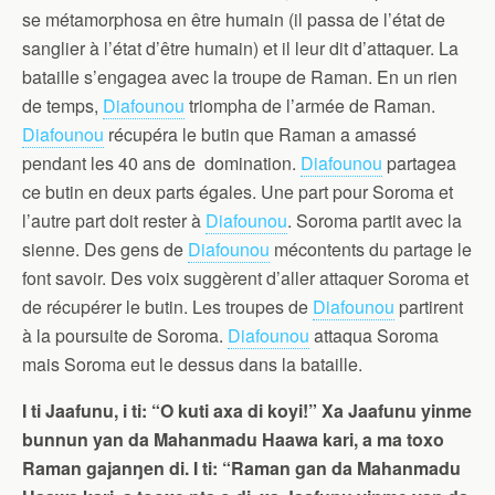
se métamorphosa en être humain (il passa de l’état de
sanglier à l’état d’être humain) et il leur dit d’attaquer. La
bataille s’engagea avec la troupe de Raman. En un rien
de temps,
Diafounou
triompha de l’armée de Raman.
Diafounou
récupéra le butin que Raman a amassé
pendant les 40 ans de domination.
Diafounou
partagea
ce butin en deux parts égales. Une part pour Soroma et
l’autre part doit rester à
Diafounou
. Soroma partit avec la
sienne. Des gens de
Diafounou
mécontents du partage le
font savoir. Des voix suggèrent d’aller attaquer Soroma et
de récupérer le butin. Les troupes de
Diafounou
partirent
à la poursuite de Soroma.
Diafounou
attaqua Soroma
mais Soroma eut le dessus dans la bataille.
I ti Jaafunu, i ti: “O kuti axa di koyi!” Xa Jaafunu yinme
bunnun yan da Mahanmadu Haawa kari, a ma toxo
Raman gajanŋen di. I ti: “Raman gan da Mahanmadu