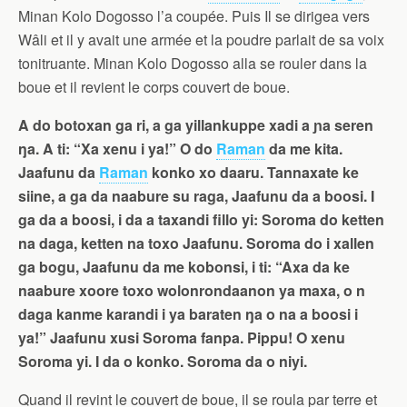
Minan Kolo Dogosso l’a coupée. Puis Il se dirigea vers
Wâli et il y avait une armée et la poudre parlait de sa voix
tonitruante. Minan Kolo Dogosso alla se rouler dans la
boue et il revient le corps couvert de boue.
A do botoxan ga ri, a ga yillankuppe xadi a ɲa seren
ŋa. A ti: “Xa xenu i ya!” O do
Raman
da me kita.
Jaafunu da
Raman
konko xo daaru. Tannaxate ke
siine, a ga da naabure su raga, Jaafunu da a boosi. I
ga da a boosi, i da a taxandi fillo yi: Soroma do ketten
na daga, ketten na toxo Jaafunu. Soroma do i xallen
ga bogu, Jaafunu da me kobonsi, i ti: “Axa da ke
naabure xoore toxo wolonrondaanon ya maxa, o n
daga kanme karandi i ya baraten ŋa o na a boosi i
ya!” Jaafunu xusi Soroma fanpa. Pippu! O xenu
Soroma yi. I da o konko. Soroma da o niyi.
Quand il revint le couvert de boue, il se roula par terre et