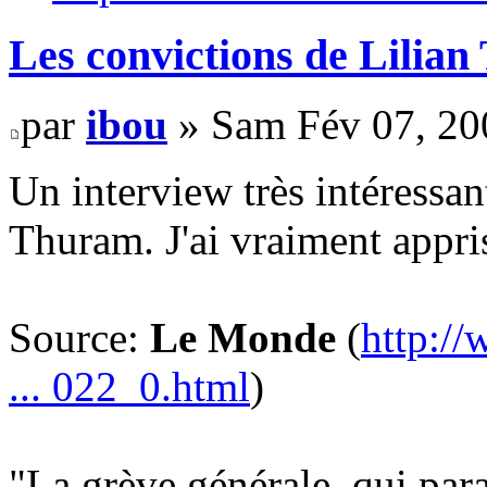
Les convictions de Lilia
par
ibou
» Sam Fév 07, 20
Un interview très intéressan
Thuram. J'ai vraiment appris
Source:
Le Monde
(
http://
... 022_0.html
)
"La grève générale, qui par