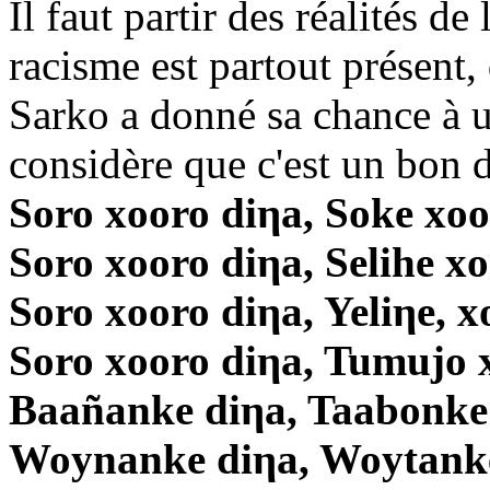
Il faut partir des réalités de
racisme est partout présent, 
Sarko a donné sa chance à un
considère que c'est un bon 
Soro xooro diηa, Soke xoo
Soro xooro diηa, Selihe x
Soro xooro diηa, Yeliηe, x
Soro xooro diηa, Tumujo 
Baañanke diηa, Taabonke
Woynanke diηa, Woytanke