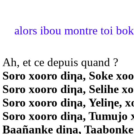
alors ibou montre toi bo
Ah, et ce depuis quand ?
Soro xooro diηa, Soke xoo
Soro xooro diηa, Selihe x
Soro xooro diηa, Yeliηe, x
Soro xooro diηa, Tumujo 
Baañanke diηa, Taabonke