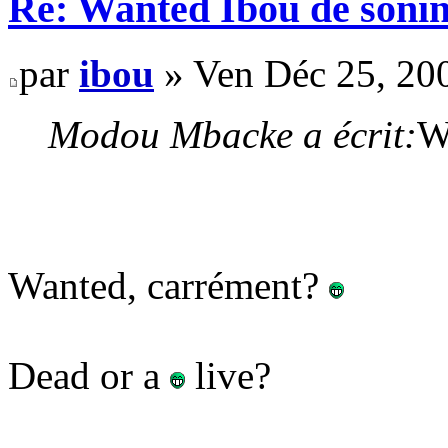
Re: Wanted Ibou de soni
par
ibou
» Ven Déc 25, 20
Modou Mbacke a écrit:
W
Wanted, carrément?
Dead or a
live?