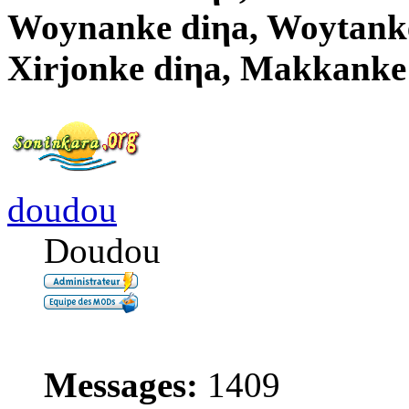
Woynanke diηa, Woytanke
Xirjonke diηa, Makkanke
doudou
Doudou
Messages:
1409