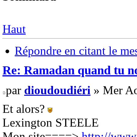
Haut
Répondre en citant le me
Re: Ramadan quand tu nou
par
dioudoudiéri
» Mer Ao
Et alors?
Lexington STEELE
Mon site====>
http://www