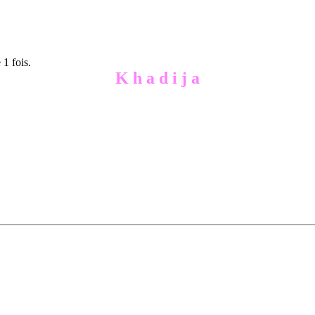
1 fois.
K h a d i j a