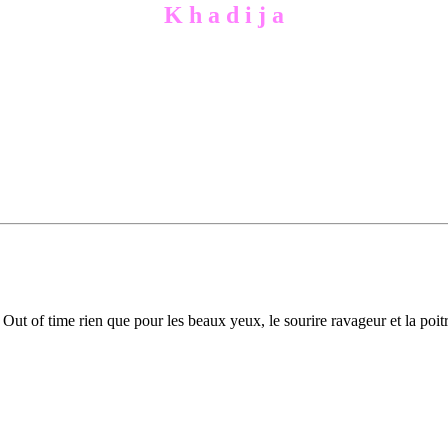
K h a d i j a
r Out of time rien que pour les beaux yeux, le sourire ravageur et la poi