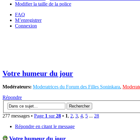
Modifier la taille de la police
FAQ
M’enregistrer
Connexion
Votre humeur du jour
Modérateurs:
Moderatrices du Forum des Filles Soninkara
,
Moderate
Répondre
277 messages •
Page
1
sur
28
•
1
,
2
,
3
,
4
,
5
...
28
Répondre en citant le message
Votre humeur du jour