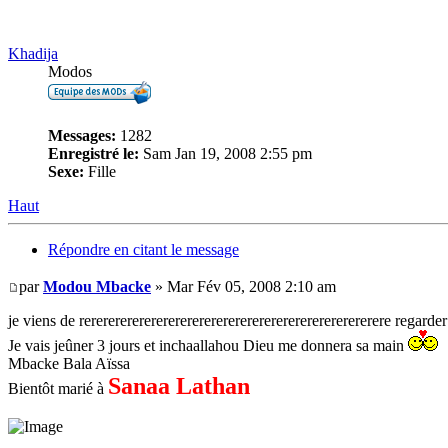
Khadija
Modos
Messages:
1282
Enregistré le:
Sam Jan 19, 2008 2:55 pm
Sexe:
Fille
Haut
Répondre en citant le message
par
Modou Mbacke
» Mar Fév 05, 2008 2:10 am
je viens de rererererererererererererererererererererererererere regarde
Je vais jeûner 3 jours et inchaallahou Dieu me donnera sa main
Mbacke Bala Aïssa
Sanaa Lathan
Bientôt marié à