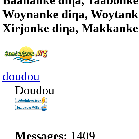
Baañanke diηa, Taabonke
Woynanke diηa, Woytanke
Xirjonke diηa, Makkanke
doudou
Doudou
Messages:
1409