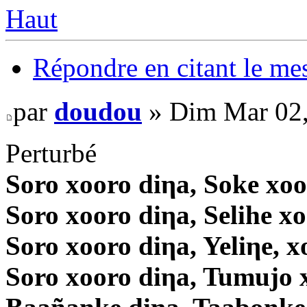
Haut
Répondre en citant le me
par
doudou
» Dim Mar 02,
Perturbé
Soro xooro diηa, Soke xoo
Soro xooro diηa, Selihe x
Soro xooro diηa, Yeliηe, x
Soro xooro diηa, Tumujo 