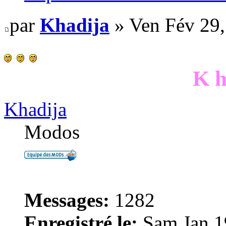
par
Khadija
» Ven Fév 29,
K h
Khadija
Modos
Messages:
1282
Enregistré le:
Sam Jan 1