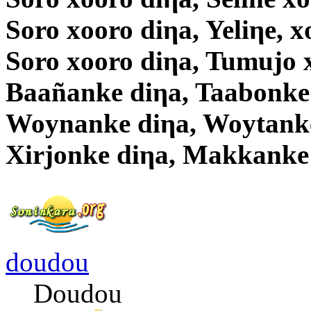
Soro xooro diηa, Yeliηe, x
Soro xooro diηa, Tumujo 
Baañanke diηa, Taabonke
Woynanke diηa, Woytanke
Xirjonke diηa, Makkanke
doudou
Doudou