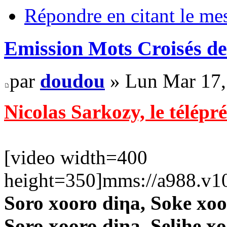
Répondre en citant le me
Emission Mots Croisés de
par
doudou
» Lun Mar 17,
Nicolas Sarkozy, le télépr
[video width=400
height=350]mms://a988.v10
Soro xooro diηa, Soke xoo
Soro xooro diηa, Selihe x