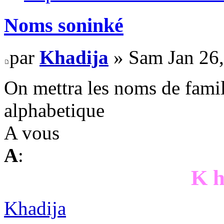
Noms soninké
par
Khadija
» Sam Jan 26,
On mettra les noms de famil
alphabetique
A vous
A
:
K h
Khadija