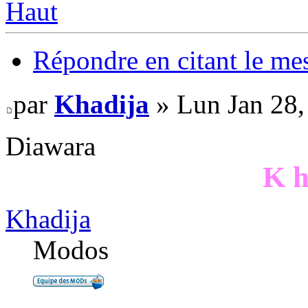
Haut
Répondre en citant le me
par
Khadija
» Lun Jan 28,
Diawara
K h
Khadija
Modos