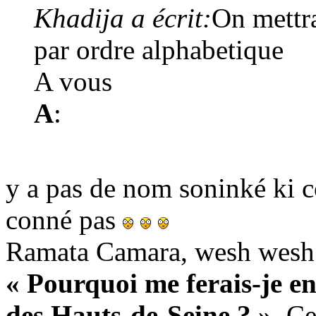
Khadija a écrit:
On mettra
par ordre alphabetique
A vous
A
:
y a pas de nom soninké ki 
conné pas
Ramata Camara, wesh wesh
« Pourquoi me ferais-je en
des Hauts-de-Seine ? »
. C