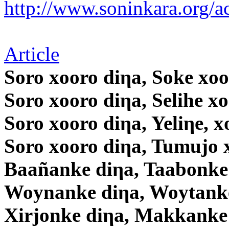
http://www.soninkara.org/ac
Article
Soro xooro diηa, Soke xoo
Soro xooro diηa, Selihe x
Soro xooro diηa, Yeliηe, x
Soro xooro diηa, Tumujo 
Baañanke diηa, Taabonke
Woynanke diηa, Woytanke
Xirjonke diηa, Makkanke