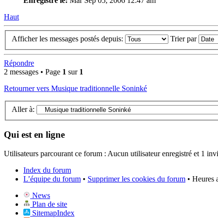
Enregistré le:
Mar Sep 05, 2006 12:47 am
Haut
Afficher les messages postés depuis:
Trier par
Répondre
2 messages • Page
1
sur
1
Retourner vers Musique traditionnelle Soninké
Aller à:
Qui est en ligne
Utilisateurs parcourant ce forum : Aucun utilisateur enregistré et 1 invi
Index du forum
L’équipe du forum
•
Supprimer les cookies du forum
• Heures 
News
Plan de site
SitemapIndex