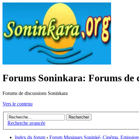
Forums Soninkara: Forums de d
Forums de discussions Soninkara
Vers le contenu
Recherche avancée
Index du forum
‹
Forum Musiques Soninké- Cinéma, Emissions