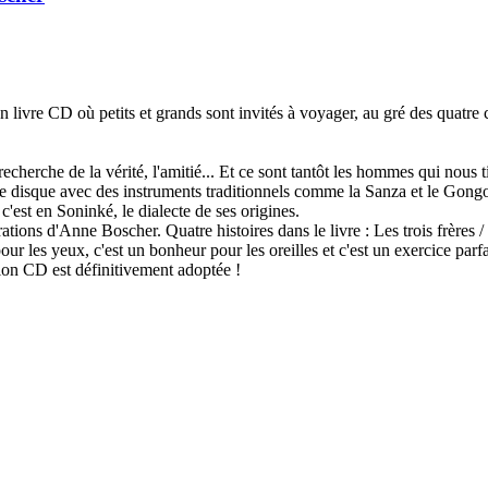
ivre CD où petits et grands sont invités à voyager, au gré des quatre co
echerche de la vérité, l'amitié... Et ce sont tantôt les hommes qui nous 
sur le disque avec des instruments traditionnels comme la Sanza et le G
est en Soninké, le dialecte de ses origines.
tions d'Anne Boscher. Quatre histoires dans le livre : Les trois frères /
pour les yeux, c'est un bonheur pour les oreilles et c'est un exercice pa
tion CD est définitivement adoptée !