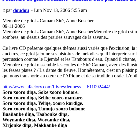
par
doudou
» Lun Nov 13, 2006 5:55 am
Mémoire de griot - Camara Siré, Anne Boscher
09-11-2006
Mémoire de griot - Camara Siré, Anne BoscherMémoire de griot est un l
sombres, au-dessus des prairies sauvages de la savane...
Ce livre CD présente quelques thèmes aussi variés que l'exclusion, la r
ancêtres, ce griot jalonne ses histoires de mélodies qu'il interprète 
percussion comme le Djembé et les Tambours d'eau. Quand il chante, c'
Mémoire de griot rassemble les contes de Siré Camara, avec des illustra
les fesses plates ? / La dame du fleuve. Honnêtement, c'est un plaisir 
qui nous transporte au cœur de l'Afrique et de sa tradition orale. L'op
http://www.lafactory.com/Livres/Jeuness ... 611092444/
Soro xooro diηa, Soke xooro koñore.
Soro xooro diηa, Selihe xooro manjare.
Soro xooro diηa, Yeliηe, xooro kardige.
Soro xooro diηa, Tumujo xooro boloone
Baañanke diηa, Taabonke diηa,
Woynanke diηa, Woytanke diηa,
Xirjonke diηa, Makkanke diηa