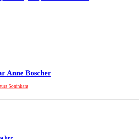
ar Anne Boscher
urs Soninkara
scher