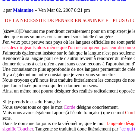
par
Malamine
» Ven Mar 02, 2007 8:21 pm
. DE LA NECESSITE DE PENSER EN SONINKE ET PLUS G
[size=18]D'aucuns me prendront certainement pour un utopiste(et je le 
bien que nous sommes constamment sous tutelle étrangère.
J'en veux pour preuve nos pays où les langues officielles ne sont parlé
cas des dirigeants alors même que l'on ne comprend pas leur discours
J'aimerais également insister sur le fait que la langue n'est pas seul
Renoncer à sa langue pour celle d'autrui revient à renoncer du même c
donner de sens à cela qu'en ayant sans cesse recours à l'approbation d
Une connaissance plus approfondie de nos langues permettrait de créer
Il y a égalemnt un autre constat que je veux vous soumettre.
Nous croyons qu'il nous faut traduire littéralement les concepts de nos
que l'on a fixée pour eux qui leur donnent un sens.
Ainsi un même mot pourra désigner des réalités radicalement opposées 
Si je prends le cas du Français:
Nous savons tous ce que le mot
Corde
désigne concrètement.
Mais nous avons égalemnt appris(à l'école française) que ce mot
Corde
sens.
Dans le domaine toujours de la Géométrie, que le mot
Tangente désign
signifie Toucher
. Tangente se traduirait donc littéralement par
"ce qui 