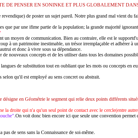
ITE DE PENSER EN SONINKE ET PLUS GLOBALEMENT DANS
revendique) de poster un sujet pareil. Notre plus grand mal vient du fai
es que par une ifime partie de la population; la grande majorité ignoran
?
ement un moyen de communication. Bien au contraire, elle est le supportd'
oup à un patrimoine inestimable, un trésor irremplaçable et adhérer à u
'autrui et donc à vivre sous sa dépendance.
 de nouveaux concepts et de les utiliser dans tous les domaines possibl
 langues de substitution tout en oubliant que les mots ou concepts en eux
selon qu'il est employé au sens concret ou abstrait.
 désigne en Géométrie le segment qui relie deux points différents situés
e la droite qui n'a qu'un seul point de contact avec le cercle(entre autre
touche".
On voit donc bien encore ici que seule une convention permet de
n'a pas de sens sans la Connaissance de soi-même.