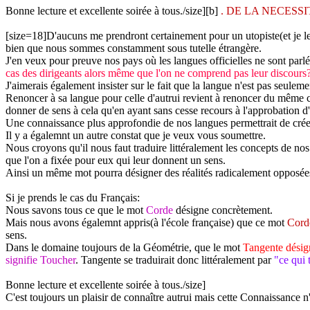
Bonne lecture et excellente soirée à tous./size][b]
. DE LA NECESS
[size=18]D'aucuns me prendront certainement pour un utopiste(et je le 
bien que nous sommes constamment sous tutelle étrangère.
J'en veux pour preuve nos pays où les langues officielles ne sont parlé
cas des dirigeants alors même que l'on ne comprend pas leur discours
J'aimerais également insister sur le fait que la langue n'est pas seul
Renoncer à sa langue pour celle d'autrui revient à renoncer du même c
donner de sens à cela qu'en ayant sans cesse recours à l'approbation d
Une connaissance plus approfondie de nos langues permettrait de créer
Il y a égalemnt un autre constat que je veux vous soumettre.
Nous croyons qu'il nous faut traduire littéralement les concepts de nos
que l'on a fixée pour eux qui leur donnent un sens.
Ainsi un même mot pourra désigner des réalités radicalement opposées 
Si je prends le cas du Français:
Nous savons tous ce que le mot
Corde
désigne concrètement.
Mais nous avons égalemnt appris(à l'école française) que ce mot
Corde
sens.
Dans le domaine toujours de la Géométrie, que le mot
Tangente désign
signifie Toucher
. Tangente se traduirait donc littéralement par
"ce qui 
Bonne lecture et excellente soirée à tous./size]
C'est toujours un plaisir de connaître autrui mais cette Connaissance 