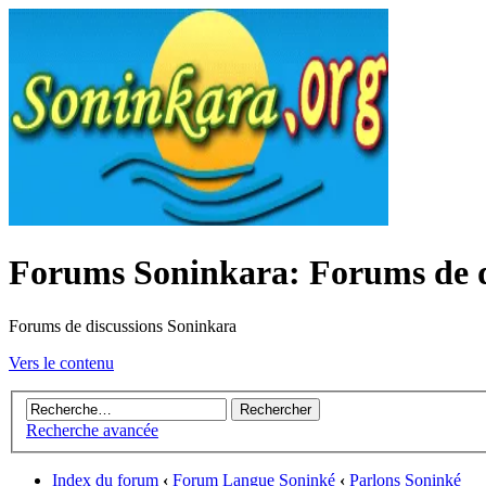
Forums Soninkara: Forums de d
Forums de discussions Soninkara
Vers le contenu
Recherche avancée
Index du forum
‹
Forum Langue Soninké
‹
Parlons Soninké