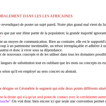
LOBALEMENT DANS LES LES AFRICAINES
revendique) de poster un sujet pareil. Notre plus grand mal vient du fai
es que par une ifime partie de la population; la grande majorité ignoran
?
ement un moyen de communication. Bien au contraire, elle est le supportd'
oup à un patrimoine inestimable, un trésor irremplaçable et adhérer à u
'autrui et donc à vivre sous sa dépendance.
 de nouveaux concepts et de les utiliser dans tous les domaines possibl
 langues de substitution tout en oubliant que les mots ou concepts en eux
selon qu'il est employé au sens concret ou abstrait.
 désigne en Géométrie le segment qui relie deux points différents situés
e la droite qui n'a qu'un seul point de contact avec le cercle(entre autre
touche".
On voit donc bien encore ici que seule une convention permet de