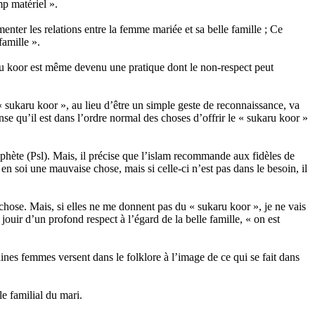
mp matériel ».
menter les relations entre la femme mariée et sa belle famille ; Ce
famille ».
ru koor est même devenu une pratique dont le non-respect peut
« sukaru koor », au lieu d’être un simple geste de reconnaissance, va
e qu’il est dans l’ordre normal des choses d’offrir le « sukaru koor »
ophète (Psl). Mais, il précise que l’islam recommande aux fidèles de
n soi une mauvaise chose, mais si celle-ci n’est pas dans le besoin, il
e chose. Mais, si elles ne me donnent pas du « sukaru koor », je ne vais
ouir d’un profond respect à l’égard de la belle famille, « on est
aines femmes versent dans le folklore à l’image de ce qui se fait dans
e familial du mari.