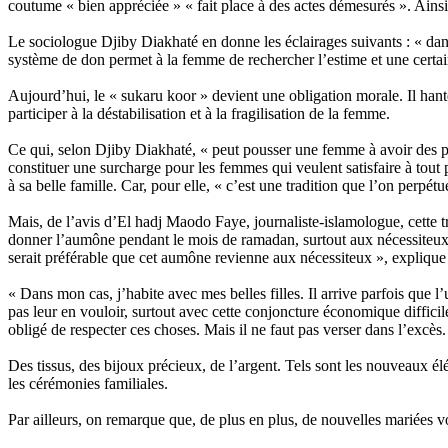
coutume « bien appréciée » « fait place à des actes démesurés ». Ains
Le sociologue Djiby Diakhaté en donne les éclairages suivants : « dans l
système de don permet à la femme de rechercher l’estime et une certain
Aujourd’hui, le « sukaru koor » devient une obligation morale. Il ha
participer à la déstabilisation et à la fragilisation de la femme.
Ce qui, selon Djiby Diakhaté, « peut pousser une femme à avoir des pra
constituer une surcharge pour les femmes qui veulent satisfaire à tout
à sa belle famille. Car, pour elle, « c’est une tradition que l’on perpétu
Mais, de l’avis d’El hadj Maodo Faye, journaliste-islamologue, cette t
donner l’aumône pendant le mois de ramadan, surtout aux nécessiteux. C’
serait préférable que cet aumône revienne aux nécessiteux », explique
« Dans mon cas, j’habite avec mes belles filles. Il arrive parfois que 
pas leur en vouloir, surtout avec cette conjoncture économique difficil
obligé de respecter ces choses. Mais il ne faut pas verser dans l’excès. 
Des tissus, des bijoux précieux, de l’argent. Tels sont les nouveaux él
les cérémonies familiales.
Par ailleurs, on remarque que, de plus en plus, de nouvelles mariées v