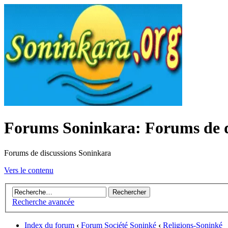
Forums Soninkara: Forums de d
Forums de discussions Soninkara
Vers le contenu
Recherche avancée
Index du forum
‹
Forum Société Soninké
‹
Religions-Soninké