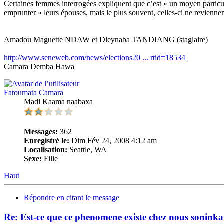
Certaines femmes interrogées expliquent que c’est « un moyen particul
emprunter » leurs épouses, mais le plus souvent, celles-ci ne reviennen
Amadou Maguette NDAW et Dieynaba TANDIANG (stagiaire)
http://www.seneweb.com/news/elections20 ... rtid=18534
Camara Demba Hawa
Fatoumata Camara
Madi Kaama naabaxa
Messages:
362
Enregistré le:
Dim Fév 24, 2008 4:12 am
Localisation:
Seattle, WA
Sexe:
Fille
Haut
Répondre en citant le message
Re: Est-ce que ce phenomene existe chez nous soninkar