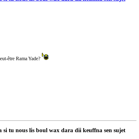
t peut-être Rama Yade?
i tu nous lis boul wax dara dii keuffna sen sujet