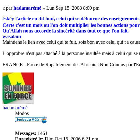
par
hadamarémé
» Lun Sep 15, 2008 8:00 pm
éskéy l'article en dit tout, celui qui se détourne des enseignemen
Certe c'est un mois ou l'on doit multiplier les bonnes actions pour
Qu'Allah nous accorde la sincèrité dans tout ce que l'on fait.
wasalam
Maintiens le lien avec celui qui te fuit, sois bon avec celui qui t'a causé
L'opprobre n'est pas attaché à la personne insultée mais à celui qui se n
FRANCE= Force de Rapatriement des Africains Non Connus par l'E
hadamarémé
Modos
Messages:
1461
Enregistré le:
Dim Oct 15, 2006 6:21 pm