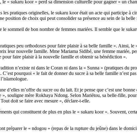
i, le « sukaru koor » perd sa dimension culturelle pour gagner « un cha
es pratiques originelles, le sukaru koor était un acte qui participe à ci
e position de choix qui peut consolider sa présence au sein de la belle 
nte le sommeil de bon nombre de femmes mariées. Il semble que le suka
tiques peu orthodoxes pour faire plaisir à sa belle famille ». Ainsi, le 
 prix leur nouvelle famille. Mme Mariama Sidibé, une femme mariée, pens
e pour faire plaisir à la nouvelle famille et obtenir sa bénédiction ».
radition n’existe ni dans le Coran ni dans la « Sunna » (pratiques du pr
est pourquoi « le fait de donner du sucre à sa belle famille n’est pas e
 l’islamologue.
l’une d’elles m’offre du sucre ou du lait. Et je pense que c’est une bonn
e », souligne mère Rokhaya Ndong. Selon Mariétou, sa belle-fille, pour j
Tout doit se faire avec mesure », déclare-t-elle.
éments qui constituent de plus en plus le « sukaru koor ». Souvent, cert
ont préparer le « ndogou » (repas de la rupture du jeûne) dans le domicil