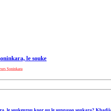
oninkara, le souke
urs Soninkara
a, le soukeurou koor ou le sunqasso soukara? Khadija s