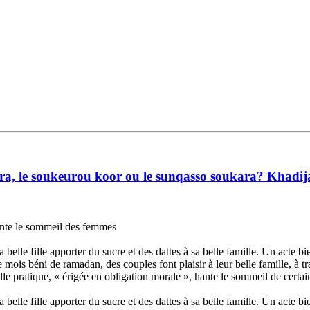
a, le soukeurou koor ou le sunqasso soukara? Khadija s
e le sommeil des femmes
elle fille apporter du sucre et des dattes à sa belle famille. Un acte bi
mois béni de ramadan, des couples font plaisir à leur belle famille, à t
telle pratique, « érigée en obligation morale », hante le sommeil de cert
elle fille apporter du sucre et des dattes à sa belle famille. Un acte bi