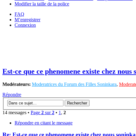
Modifier la taille de la police
FAQ
M’enregistrer
Connexion
Est-ce que ce phenomene existe chez nous s
Modérateurs:
Moderatrices du Forum des Filles Soninkara
,
Moderate
Répondre
14 messages •
Page
2
sur
2
•
1
,
2
Répondre en citant le message
Re: Est-ce que ce phenomene existe chez nous soninkar