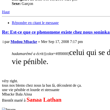
Sexe:
Garçon
Haut
Répondre en citant le message
Re: Est-ce que ce phenomene existe chez nous soninkar
par
Modou Mbacke
» Mer Sep 17, 2008 7:17 pm
celui qui se
hadamarémé a écrit:
[color=#ff0000]
vie pénible.
véry right.
tous nos blems chez nous la bas là, découlent de ça.
une vie pénible et lourde et stressante
Mbacke Bala Aïssa
Sanaa Lathan
Bientôt marié à