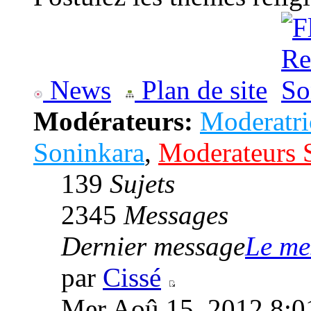
News
Plan de site
Modérateurs:
Moderatri
Soninkara
,
Moderateurs 
139
Sujets
2345
Messages
Dernier message
Le me
par
Cissé
Mer Aoû 15, 2012 8:0