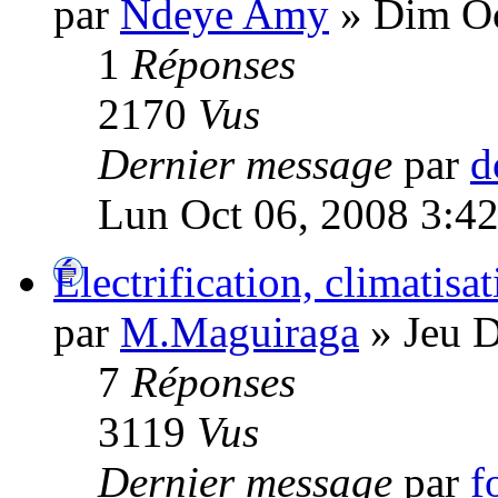
par
Ndeye Amy
» Dim Oc
1
Réponses
2170
Vus
Dernier message
par
d
Lun Oct 06, 2008 3:4
Électrification, climatisa
par
M.Maguiraga
» Jeu D
7
Réponses
3119
Vus
Dernier message
par
f