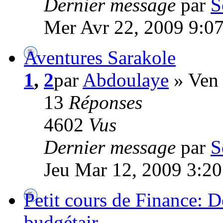
Dernier message
par
S
Mer Avr 22, 2009 9:0
Aventures Sarakole
1
,
2
par
Abdoulaye
» Ven 
13
Réponses
4602
Vus
Dernier message
par
S
Jeu Mar 12, 2009 3:2
Petit cours de Finance: De
budgétair