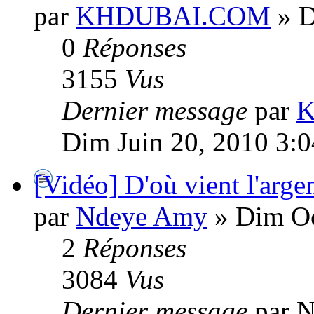
par
KHDUBAI.COM
» D
0
Réponses
3155
Vus
Dernier message
par
Dim Juin 20, 2010 3:
[Vidéo] D'où vient l'argen
par
Ndeye Amy
» Dim Oc
2
Réponses
3084
Vus
Dernier message
par 