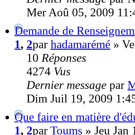
Mer Aoû 05, 2009 11:
Demande de Renseigneme
1
,
2
par
hadamarémé
» Ve
10
Réponses
4274
Vus
Dernier message
par
M
Dim Juil 19, 2009 1:4
Que faire en matière d'éd
1
,
2
par
Toums
» Jeu Jan 