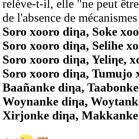
relève-t-il, elle "ne peut êt
de l'absence de mécanismes 
Soro xooro diηa, Soke xoo
Soro xooro diηa, Selihe x
Soro xooro diηa, Yeliηe, x
Soro xooro diηa, Tumujo 
Baañanke diηa, Taabonke
Woynanke diηa, Woytanke
Xirjonke diηa, Makkanke