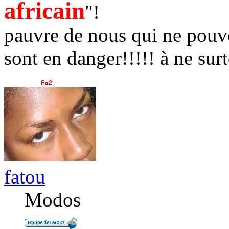
africain
"!
pauvre de nous qui ne pouvo
sont en danger!!!!! à ne sur
fatou
Modos