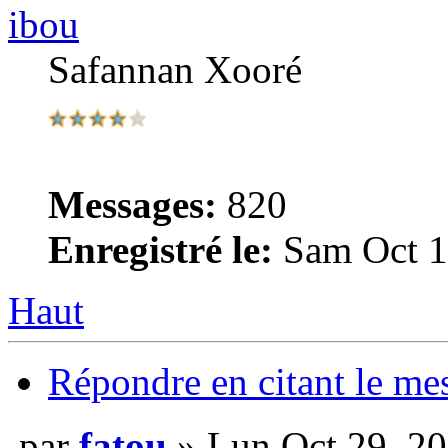
ibou
Safannan Xooré
Messages:
820
Enregistré le:
Sam Oct 1
Haut
Répondre en citant le me
par
fatou
» Lun Oct 29, 2