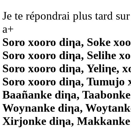
Je te répondrai plus tard sur
a+
Soro xooro diηa, Soke xoo
Soro xooro diηa, Selihe x
Soro xooro diηa, Yeliηe, x
Soro xooro diηa, Tumujo 
Baañanke diηa, Taabonke
Woynanke diηa, Woytanke
Xirjonke diηa, Makkanke