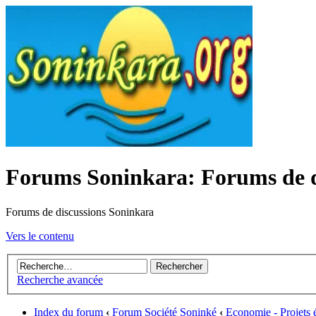
Forums Soninkara: Forums de d
Forums de discussions Soninkara
Vers le contenu
Recherche avancée
Index du forum
‹
Forum Société Soninké
‹
Economie - Projets