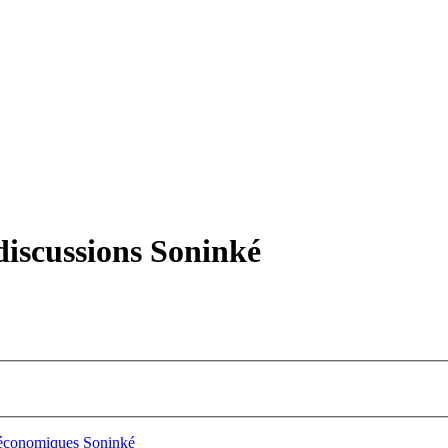
iscussions Soninké
 économiques Soninké