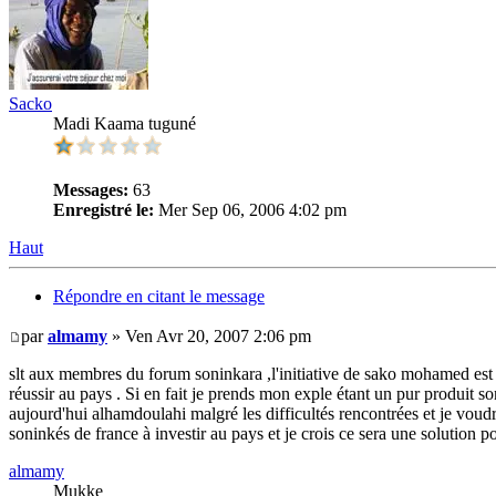
Sacko
Madi Kaama tuguné
Messages:
63
Enregistré le:
Mer Sep 06, 2006 4:02 pm
Haut
Répondre en citant le message
par
almamy
» Ven Avr 20, 2007 2:06 pm
slt aux membres du forum soninkara ,l'initiative de sako mohamed est à 
réussir au pays . Si en fait je prends mon exple étant un pur produit so
aujourd'hui alhamdoulahi malgré les difficultés rencontrées et je voudra
soninkés de france à investir au pays et je crois ce sera une soluti
almamy
Mukke