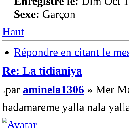
Enregistré le:
Dim Oct 1
Sexe:
Garçon
Haut
Répondre en citant le me
Re: La tidianiya
par
aminela1306
» Mer Ma
hadamareme yalla nala yalla