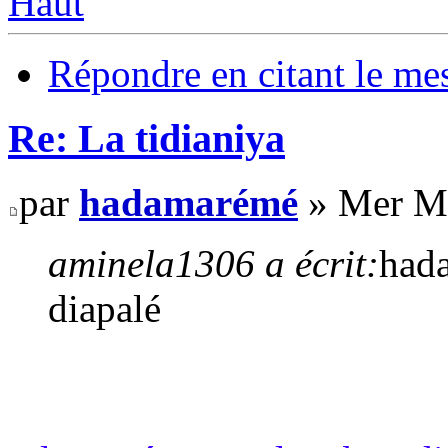
Haut
Répondre en citant le me
Re: La tidianiya
par
hadamarémé
» Mer Ma
aminela1306 a écrit:
hada
diapalé