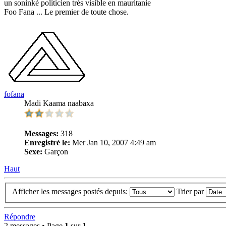
un soninké politicien très visible en mauritanie
Foo Fana ... Le premier de toute chose.
fofana
Madi Kaama naabaxa
Messages:
318
Enregistré le:
Mer Jan 10, 2007 4:49 am
Sexe:
Garçon
Haut
Afficher les messages postés depuis:
Trier par
Répondre
2 messages • Page
1
sur
1