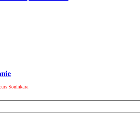
anie
urs Soninkara