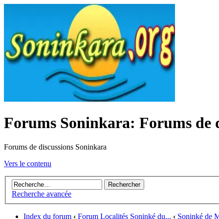
Forums Soninkara: Forums de d
Forums de discussions Soninkara
Vers le contenu
Recherche avancée
Index du forum
‹
Forum Localités Soninké du...
‹
Soninké de Ma