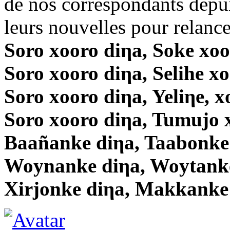
de nos correspondants depui
leurs nouvelles pour relancer
Soro xooro diηa, Soke xoo
Soro xooro diηa, Selihe x
Soro xooro diηa, Yeliηe, x
Soro xooro diηa, Tumujo 
Baañanke diηa, Taabonke
Woynanke diηa, Woytanke
Xirjonke diηa, Makkanke