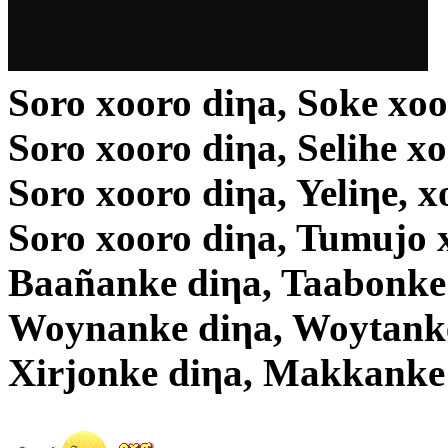
Soro xooro diηa, Soke xoo
Soro xooro diηa, Selihe x
Soro xooro diηa, Yeliηe, x
Soro xooro diηa, Tumujo 
Baañanke diηa, Taabonke
Woynanke diηa, Woytanke
Xirjonke diηa, Makkanke