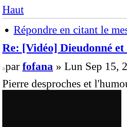
Haut
Répondre en citant le me
Re: [Vidéo] Dieudonné et 
par
fofana
» Lun Sep 15, 
Pierre desproches et l'humo