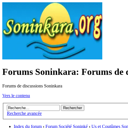
Forums Soninkara: Forums de d
Forums de discussions Soninkara
Vers le contenu
Recherche avancée
Index du forum
‹
Forum Société Soninké
‹
Us et Coutûmes Son