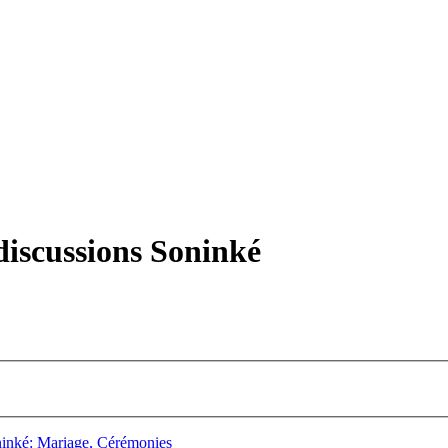
iscussions Soninké
inké: Mariage, Cérémonies