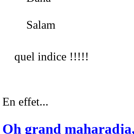
Salam
quel indice !!!!!
En effet...
Oh grand maharadja,