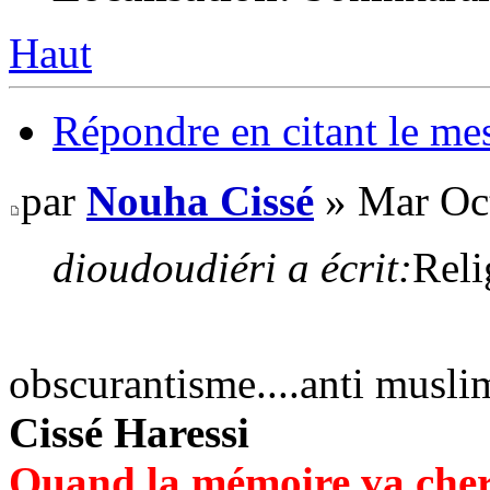
Haut
Répondre en citant le me
par
Nouha Cissé
» Mar Oct
dioudoudiéri a écrit:
Reli
obscurantisme....anti musli
Cissé Haressi
Quand la mémoire va cher