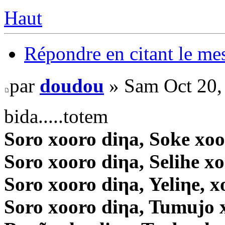
Haut
Répondre en citant le me
par
doudou
» Sam Oct 20,
bida.....totem
Soro xooro diηa, Soke xoo
Soro xooro diηa, Selihe x
Soro xooro diηa, Yeliηe, x
Soro xooro diηa, Tumujo 