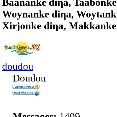
Baañanke diηa, Taabonke
Woynanke diηa, Woytanke
Xirjonke diηa, Makkanke
doudou
Doudou
Messages:
1409