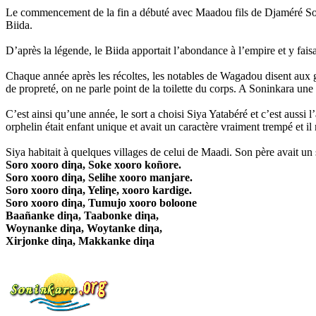
Le commencement de la fin a débuté avec Maadou fils de Djaméré Soukh
Biida.
D’après la légende, le Biida apportait l’abondance à l’empire et y faisa
Chaque année après les récoltes, les notables de Wagadou disent aux grio
de propreté, on ne parle point de la toilette du corps. A Soninkara une
C’est ainsi qu’une année, le sort a choisi Siya Yatabéré et c’est aussi l’
orphelin était enfant unique et avait un caractère vraiment trempé et il
Siya habitait à quelques villages de celui de Maadi. Son père avait un s
Soro xooro diηa, Soke xooro koñore.
Soro xooro diηa, Selihe xooro manjare.
Soro xooro diηa, Yeliηe, xooro kardige.
Soro xooro diηa, Tumujo xooro boloone
Baañanke diηa, Taabonke diηa,
Woynanke diηa, Woytanke diηa,
Xirjonke diηa, Makkanke diηa