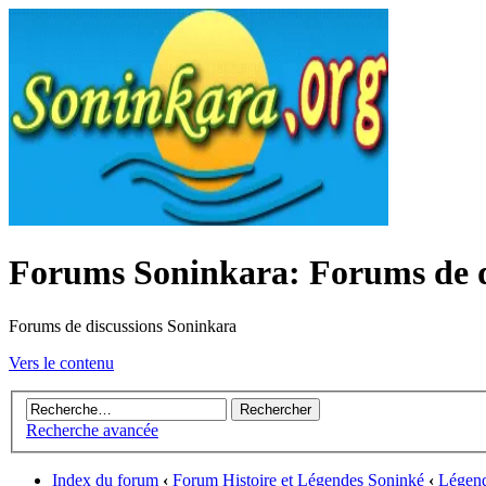
Forums Soninkara: Forums de d
Forums de discussions Soninkara
Vers le contenu
Recherche avancée
Index du forum
‹
Forum Histoire et Légendes Soninké
‹
Légend