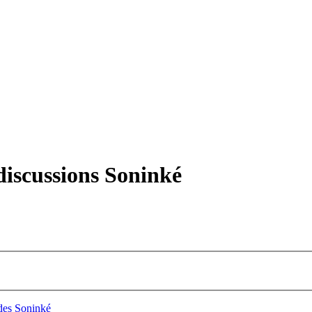
iscussions Soninké
es Soninké