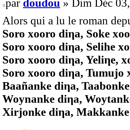
par
doudou
» Dim Déc 03,
Alors qui a lu le roman dep
Soro xooro diηa, Soke xoo
Soro xooro diηa, Selihe x
Soro xooro diηa, Yeliηe, x
Soro xooro diηa, Tumujo 
Baañanke diηa, Taabonke
Woynanke diηa, Woytanke
Xirjonke diηa, Makkanke