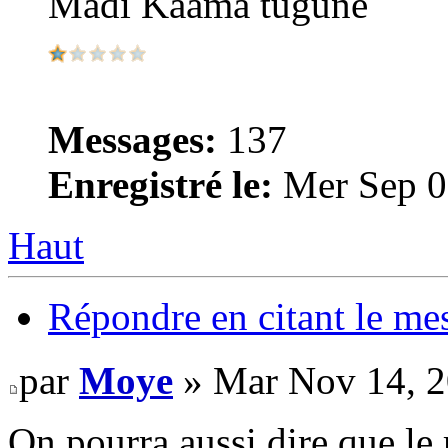
Madi Kaama tuguné
Messages:
137
Enregistré le:
Mer Sep 0
Haut
Répondre en citant le me
par
Moye
» Mar Nov 14, 2
On pourra aussi dire que l