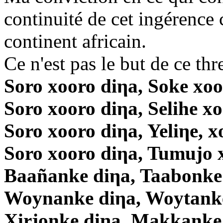
continuité de cet ingérence 
continent africain.
Ce n'est pas le but de ce thr
Soro xooro diηa, Soke xoo
Soro xooro diηa, Selihe x
Soro xooro diηa, Yeliηe, x
Soro xooro diηa, Tumujo 
Baañanke diηa, Taabonke
Woynanke diηa, Woytanke
Xirjonke diηa, Makkanke