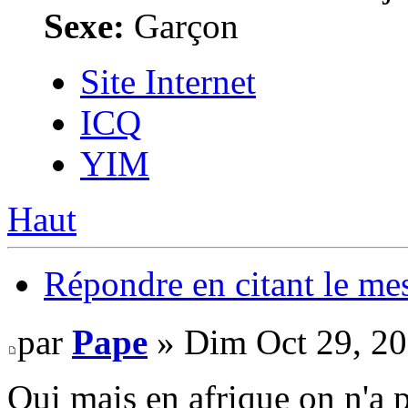
Sexe:
Garçon
Site Internet
ICQ
YIM
Haut
Répondre en citant le me
par
Pape
» Dim Oct 29, 20
Oui mais en afrique on n'a p