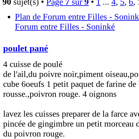
90
sujet(s) •
Page
7
sur
9
•
1
...
4
,
5
,
6
,
Plan de Forum entre Filles - Sonin
Forum entre Filles - Soninké
poulet pané
4 cuisse de poulé
de l'ail,du poivre noir,piment oiseau,
cube 6oeufs 1 petit paquet de farine de
rousse.,poivron rouge. 4 oignons
lavez les cuisses preparer de la farce av
pincée de gingimbre un petit morceau 
du poivron rouge.