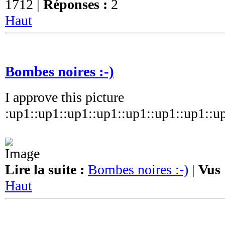
1712 |
Réponses :
2
Haut
Bombes noires :-)
I approve this picture
:up1::up1::up1::up1::up1::up1::up1::u
Lire la suite :
Bombes noires :-)
|
Vus 
Haut