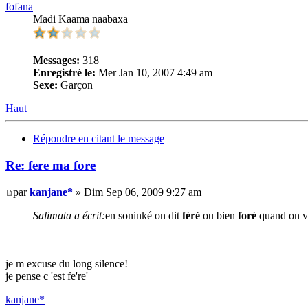
fofana
Madi Kaama naabaxa
Messages:
318
Enregistré le:
Mer Jan 10, 2007 4:49 am
Sexe:
Garçon
Haut
Répondre en citant le message
Re: fere ma fore
par
kanjane*
» Dim Sep 06, 2009 9:27 am
Salimata a écrit:
en soninké on dit
féré
ou bien
foré
quand on v
je m excuse du long silence!
je pense c 'est fe're'
kanjane*