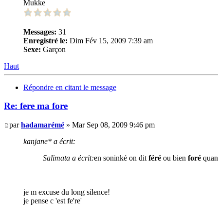
Mukke
Messages:
31
Enregistré le:
Dim Fév 15, 2009 7:39 am
Sexe:
Garçon
Haut
Répondre en citant le message
Re: fere ma fore
par
hadamarémé
» Mar Sep 08, 2009 9:46 pm
kanjane* a écrit:
Salimata a écrit:
en soninké on dit
féré
ou bien
foré
quand
je m excuse du long silence!
je pense c 'est fe're'