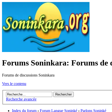
Forums Soninkara: Forums de d
Forums de discussions Soninkara
Vers le contenu
Recherche avancée
Index du forum
‹
Forum Langue Soninké
‹
Parlons Soninké