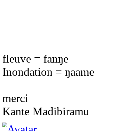
fleuve = fanŋe
Inondation = ŋaame
merci
Kante Madibiramu