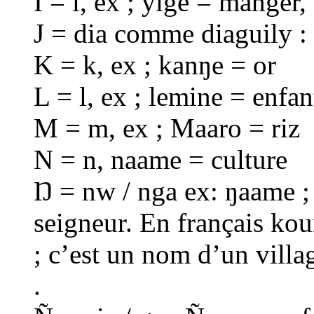
I = i, ex ; yige = manger,
J = dia comme diaguily : 
K = k, ex ; kanŋe = or
L = l, ex ; lemine = enfan
M = m, ex ; Maaro = riz
N = n, naame = culture
Ŋ = nw / nga ex: ŋaame ; 
seigneur. En français k
; c’est un nom d’un vill
.