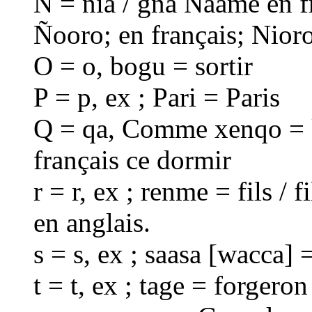
Ñ = nia / gna Ñaame en f
Ñooro; en français; Nioro
O = o, bogu = sortir
P = p, ex ; Pari = Paris
Q = qa, Comme xenqo = 
français ce dormir
r = r, ex ; renme = fils / 
en anglais.
s = s, ex ; saasa [wacca]
t = t, ex ; tage = forgero