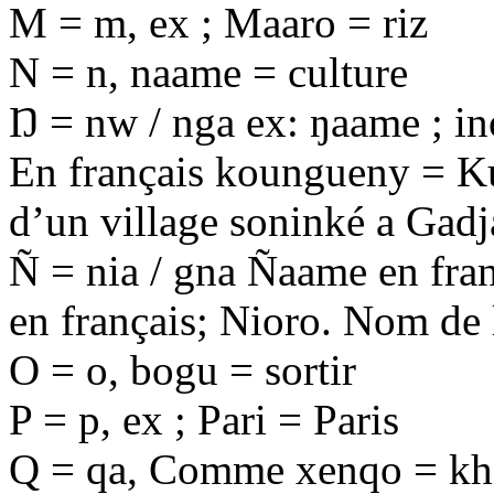
M = m, ex ; Maaro = riz
N = n, naame = culture
Ŋ = nw / nga ex: ŋaame ; in
En français koungueny = Ku
d’un village soninké a Gadj
Ñ = nia / gna Ñaame en fra
en français; Nioro. Nom de l
O = o, bogu = sortir
P = p, ex ; Pari = Paris
Q = qa, Comme xenqo = khin