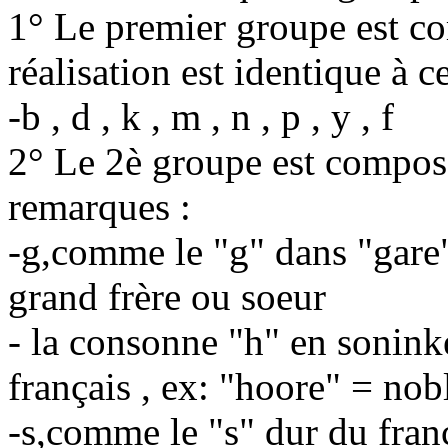
1° Le premier groupe est co
réalisation est identique à c
-b , d , k , m , n , p , y , f
2° Le 2è groupe est compos
remarques :
-g,comme le "g" dans "gare"
grand frère ou soeur
- la consonne "h" en sonin
français , ex: "hoore" = nob
-s,comme le "s" dur du franç