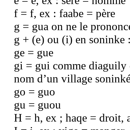
e = é, ex : sere = homme
f = f, ex : faabe = père
g = gua on ne le prononc
g + (e) ou (i) en soninke
ge = gue
gi = gui comme diaguily e
nom d’un village soninké
go = guo
gu = guou
H = h, ex ; haqe = droit, 