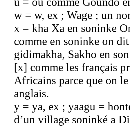
u = ou comme Goundo e
w = w, ex ; Wage ; un n
x = kha Xa en soninke On
comme en soninke on di
gidimakha, Sakho en son
[x] comme les français pro
Africains parce que on l
anglais.
y = ya, ex ; yaagu = hont
d’un village soninké a D