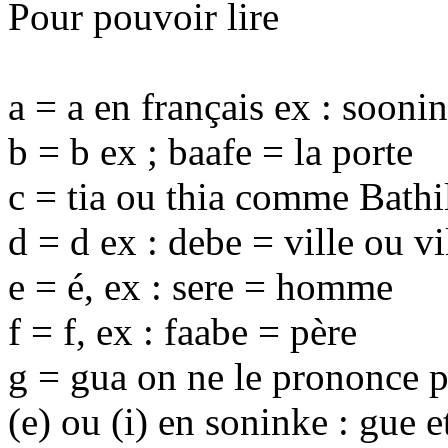
Pour pouvoir lire
a = a en français ex : sooni
b = b ex ; baafe = la porte
c = tia ou thia comme Bathi
d = d ex : debe = ville ou vi
e = é, ex : sere = homme
f = f, ex : faabe = père
g = gua on ne le prononce p
(e) ou (i) en soninke : gue 