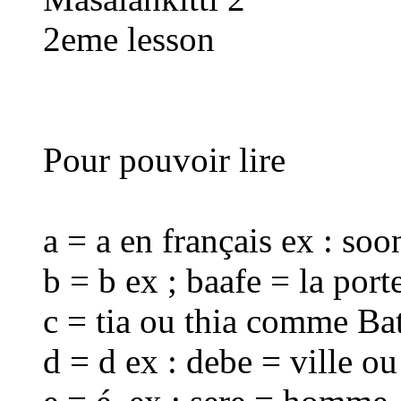
2eme lesson
Pour pouvoir lire
a = a en français ex : soo
b = b ex ; baafe = la port
c = tia ou thia comme Bat
d = d ex : debe = ville ou