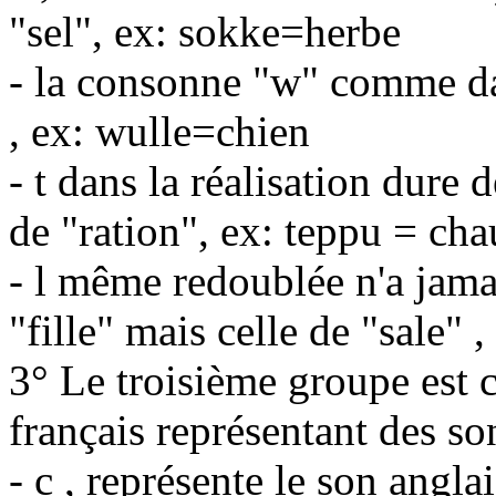
"sel", ex: sokke=herbe
- la consonne "w" comme da
, ex: wulle=chien
- t dans la réalisation dure 
de "ration", ex: teppu = cha
- l même redoublée n'a jamai
"fille" mais celle de "sale" 
3° Le troisième groupe est 
français représentant des son
- c , représente le son angla