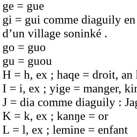
ge = gue
gi = gui comme diaguily en 
d’un village soninké .
go = guo
gu = guou
H = h, ex ; haqe = droit, an
I = i, ex ; yige = manger, k
J = dia comme diaguily : Ja
K = k, ex ; kanŋe = or
L = l, ex ; lemine = enfant