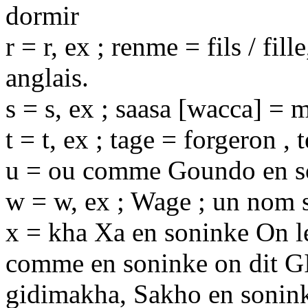
dormir
r = r, ex ; renme = fils / fil
anglais.
s = s, ex ; saasa [wacca] = 
t = t, ex ; tage = forgeron ,
u = ou comme Goundo en 
w = w, ex ; Wage ; un nom 
x = kha Xa en soninke On l
comme en soninke on dit 
gidimakha, Sakho en sonink