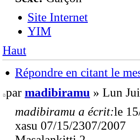
Site Internet
YIM
Haut
Répondre en citant le me
par
madibiramu
» Lun Jui
madibiramu a écrit:
le 1
xasu 07/15/2307/2007
Masalankitti 2