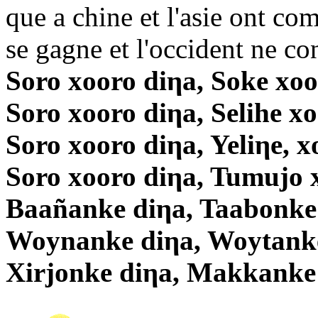
que a chine et l'asie ont co
se gagne et l'occident ne co
Soro xooro diηa, Soke xoo
Soro xooro diηa, Selihe x
Soro xooro diηa, Yeliηe, x
Soro xooro diηa, Tumujo 
Baañanke diηa, Taabonke
Woynanke diηa, Woytanke
Xirjonke diηa, Makkanke