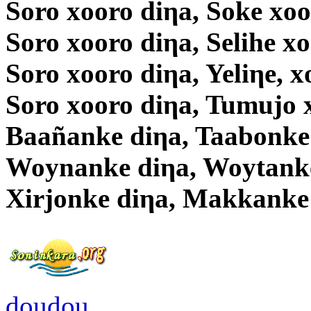
Soro xooro diηa, Soke xoo
Soro xooro diηa, Selihe x
Soro xooro diηa, Yeliηe, x
Soro xooro diηa, Tumujo 
Baañanke diηa, Taabonke
Woynanke diηa, Woytanke
Xirjonke diηa, Makkanke
doudou